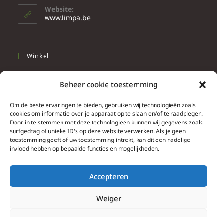
Website:
www.limpa.be
Winkel
Slapen
Beheer cookie toestemming
Werken
Wonen
Om de beste ervaringen te bieden, gebruiken wij technologieën zoals
cookies om informatie over je apparaat op te slaan en/of te raadplegen.
Door in te stemmen met deze technologieën kunnen wij gegevens zoals
Info
surfgedrag of unieke ID's op deze website verwerken. Als je geen
toestemming geeft of uw toestemming intrekt, kan dit een nadelige
Contacteer ons
invloed hebben op bepaalde functies en mogelijkheden.
Algemene & bijzondere voorwaarden
Privacy Policy
Accepteren
Brief herroepingsrecht
Weiger