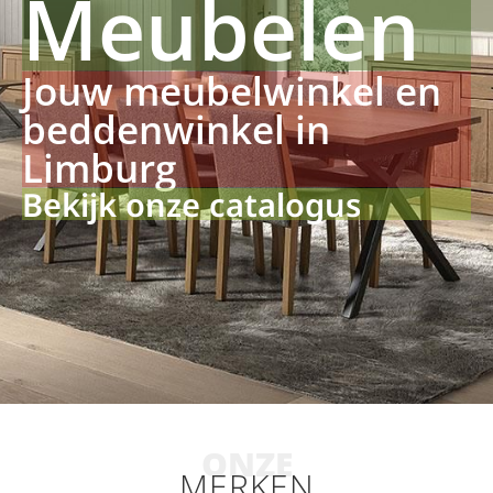
Meubelen
Jouw meubelwinkel en
beddenwinkel in
Limburg
Bekijk onze catalogus
ONZE
MERKEN