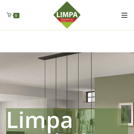
Kleidermax
Anhangerma
Sommersch
Regenschut
Zockerpro
Eiweissmax
Drueckerpro
Poolwelten
Fettsauren
Dekemax
Kapselmed
Hosewelt
Taschewelt
0
Luftkuhlen
Zauberfan
Lenkerhalt
Netzfenste
Insektensc
Boxkuhlen
Wurfeleis
Limpa