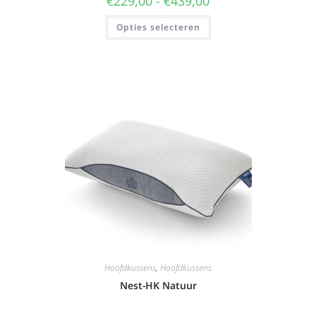
€
229,00
-
€
439,00
Opties selecteren
Hoofdkussens
,
Hoofdkussens
Nest-HK Natuur