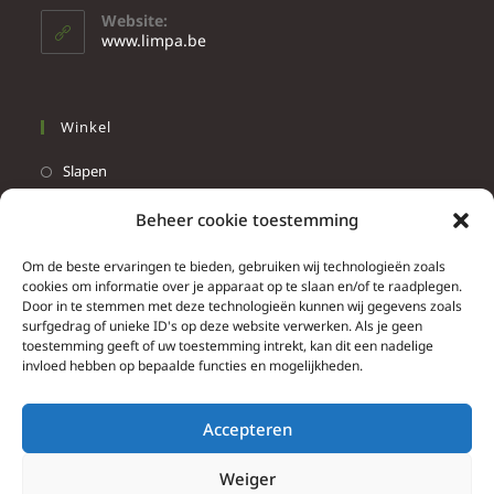
Website:
www.limpa.be
Winkel
Slapen
Werken
Beheer cookie toestemming
Wonen
Om de beste ervaringen te bieden, gebruiken wij technologieën zoals
Info
cookies om informatie over je apparaat op te slaan en/of te raadplegen.
Door in te stemmen met deze technologieën kunnen wij gegevens zoals
Contacteer ons
surfgedrag of unieke ID's op deze website verwerken. Als je geen
toestemming geeft of uw toestemming intrekt, kan dit een nadelige
Algemene & bijzondere voorwaarden
invloed hebben op bepaalde functies en mogelijkheden.
Privacy Policy
Brief herroepingsrecht
Accepteren
Weiger