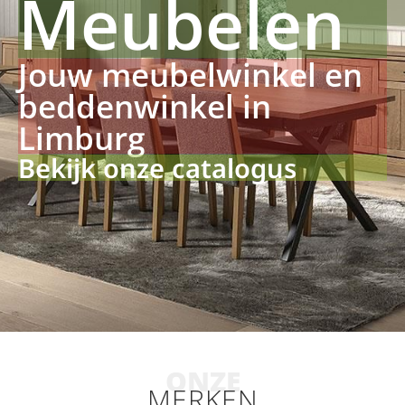
Meubelen
Jouw meubelwinkel en
beddenwinkel in
Limburg
Bekijk onze catalogus
ONZE
MERKEN