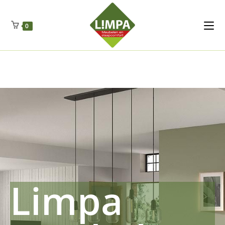
Kleidermax
Anhangerma
Sommersch
Regenschut
Zockerpro
Eiweissmax
Drueckerpro
Poolwelten
Fettsauren
Dekemax
Kapselmed
Hosewelt
Taschewelt
0
Luftkuhlen
Zauberfan
Lenkerhalt
Netzfenste
Insektensc
Boxkuhlen
Wurfeleis
Limpa