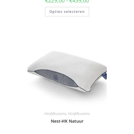
€
229,00
-
€
439,00
Opties selecteren
Hoofdkussens
,
Hoofdkussens
Nest-HK Natuur