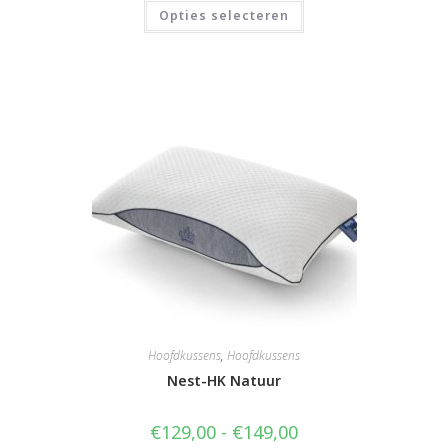
tot
Dit
Opties selecteren
€109,00
product
heeft
meerdere
variaties.
Deze
optie
kan
gekozen
worden
op
de
productpagina
Hoofdkussens
,
Hoofdkussens
Nest-HK Natuur
Prijsklasse:
€
129,00
-
€
149,00
€129,00