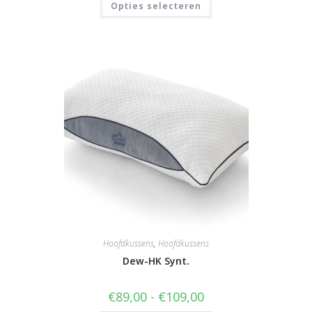
Opties selecteren
product
heeft
meerdere
variaties.
Deze
optie
kan
gekozen
worden
op
de
productpagina
Hoofdkussens
,
Hoofdkussens
Dew-HK Synt.
Prijsklasse:
€
89,00
-
€
109,00
€89,00