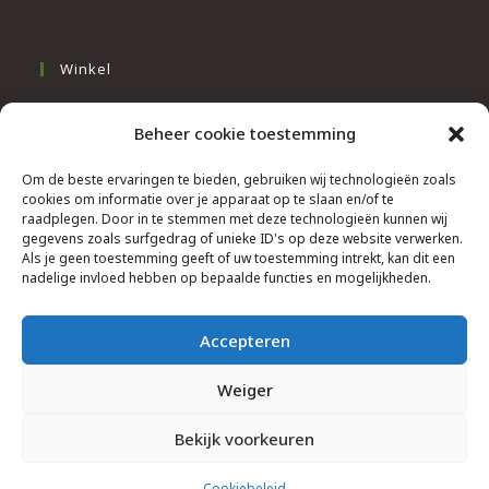
Winkel
Opens
Slapen
Beheer cookie toestemming
in
Opens
Werken
a
in
Opens
Wonen
Om de beste ervaringen te bieden, gebruiken wij technologieën zoals
new
a
cookies om informatie over je apparaat op te slaan en/of te
in
Info
tab
raadplegen. Door in te stemmen met deze technologieën kunnen wij
new
a
gegevens zoals surfgedrag of unieke ID's op deze website verwerken.
tab
new
Als je geen toestemming geeft of uw toestemming intrekt, kan dit een
Contacteer ons
nadelige invloed hebben op bepaalde functies en mogelijkheden.
tab
Algemene & bijzondere voorwaarden
Privacy Policy
Accepteren
Brief herroepingsrecht
Weiger
Bekijk voorkeuren
Cookiebeleid