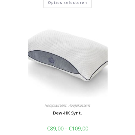
Opties selecteren
product
heeft
meerdere
variaties.
Deze
optie
kan
gekozen
worden
op
de
productpagina
Hoofdkussens
,
Hoofdkussens
Dew-HK Synt.
Prijsklasse:
€
89,00
-
€
109,00
€89,00