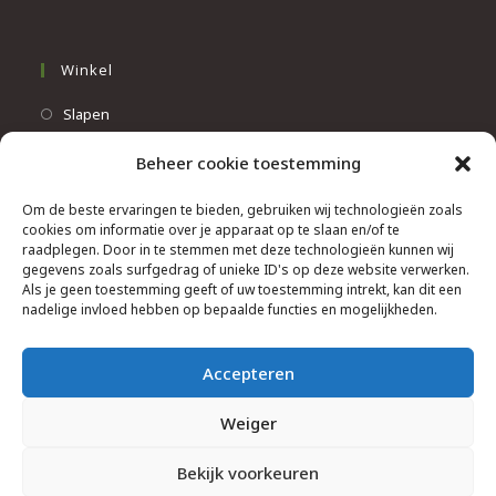
Winkel
Opens
Slapen
in
Opens
Werken
Beheer cookie toestemming
a
in
Opens
Wonen
new
a
in
Om de beste ervaringen te bieden, gebruiken wij technologieën zoals
Info
tab
new
cookies om informatie over je apparaat op te slaan en/of te
a
raadplegen. Door in te stemmen met deze technologieën kunnen wij
tab
new
Contacteer ons
gegevens zoals surfgedrag of unieke ID's op deze website verwerken.
tab
Als je geen toestemming geeft of uw toestemming intrekt, kan dit een
Algemene & bijzondere voorwaarden
nadelige invloed hebben op bepaalde functies en mogelijkheden.
Privacy Policy
Brief herroepingsrecht
Accepteren
Weiger
Bekijk voorkeuren