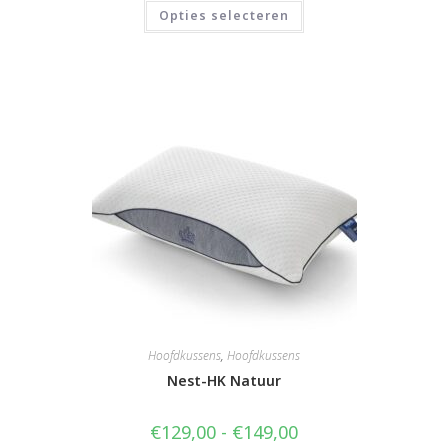
tot
Dit
Opties selecteren
€109,00
product
heeft
meerdere
variaties.
Deze
optie
kan
gekozen
worden
op
de
productpagina
Hoofdkussens
,
Hoofdkussens
Nest-HK Natuur
Prijsklasse:
€
129,00
-
€
149,00
€129,00