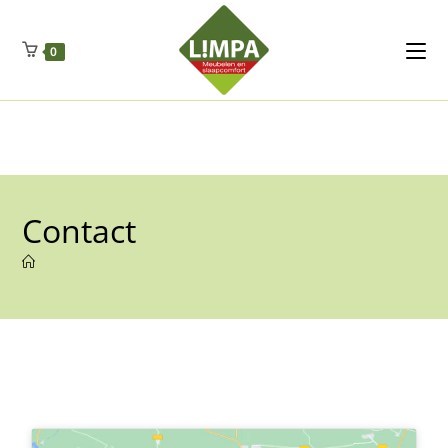
Kleidermax
Anhangerma
Sommersch
Regenschut
Zockerpro
Eiweissmax
Drueckerpro
Poolwelten
Fettsauren
Dekemax
Kapselmed
Hosewelt
Taschewelt
0
Luftkuhlen
Zauberfan
Lenkerhalt
Netzfenste
Insektensc
Boxkuhlen
Wurfeleis
Contact