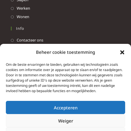
Werken
Wonen
Info
Contacteer ons
Algemene & bijzondere voorwaarden
Beheer cookie toestemming
Privacy Policy
Om de beste ervaringen te bieden, gebruiken wij technologieën zoals
Brief herroepingsrecht
cookies om informatie over je apparaat op te slaan en/of te raadplegen.
Door in te stemmen met deze technologieën kunnen wij gegevens zoals
Schrijf Je Hier In Op Onze Nieuwsbrief
surfgedrag of unieke ID's op deze website verwerken. Als je geen
toestemming geeft of uw toestemming intrekt, kan dit een nadelige
invloed hebben op bepaalde functies en mogelijkheden.
Email
Accepteren
Weiger