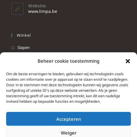
Website:
www.limpa.be
Winkel
Slapen
Werken
Beheer cookie toestemming
Wonen
Om de beste ervaringen te bieden, gebruiken wij technologieën zoals
Info
cookies om informatie over je apparaat op te slaan en/of te raadplegen.
Door in te stemmen met deze technologieën kunnen wij gegevens zoals
Contacteer ons
surfgedrag of unieke ID's op deze website verwerken. Als je geen
toestemming geeft of uw toestemming intrekt, kan dit een nadelige
Algemene & bijzondere voorwaarden
invloed hebben op bepaalde functies en mogelijkheden.
Privacy Policy
Brief herroepingsrecht
Accepteren
Weiger