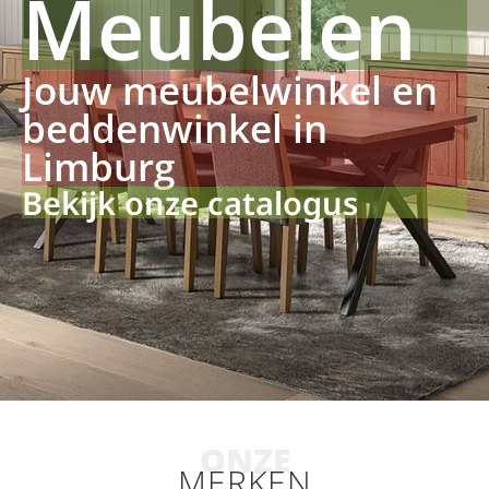
Meubelen
Jouw meubelwinkel en
beddenwinkel in
Limburg
Bekijk onze catalogus
ONZE
MERKEN