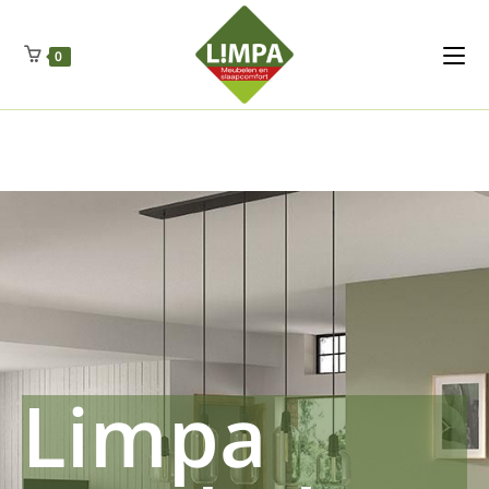
Kleidermax
Anhangerma
Sommersch
Regenschut
Zockerpro
Eiweissmax
Drueckerpro
Poolwelten
Fettsauren
Dekemax
Kapselmed
Hosewelt
Taschewelt
0
Luftkuhlen
Zauberfan
Lenkerhalt
Netzfenste
Insektensc
Boxkuhlen
Wurfeleis
Limpa