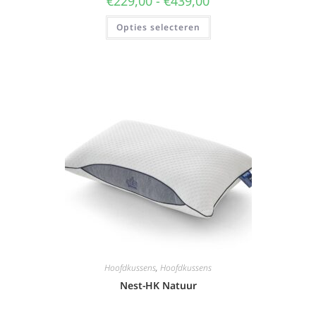
€
229,00
-
€
439,00
Opties selecteren
Hoofdkussens
,
Hoofdkussens
Nest-HK Natuur