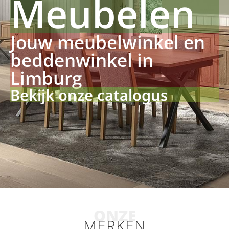
Meubelen
Jouw meubelwinkel en
beddenwinkel in
Limburg
Bekijk onze catalogus
ONZE
MERKEN