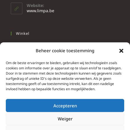
Website:
www.limpa.be
Winkel
Slapen
Beheer cookie toestemming
Werken
Wonen
Om de beste ervaringen te bieden, gebruiken wij technologieën zoals
cookies om informatie over je apparaat op te slaan en/of te raadplegen.
Door in te stemmen met deze technologieën kunnen wij gegevens zoals
Info
surfgedrag of unieke ID's op deze website verwerken. Als je geen
toestemming geeft of uw toestemming intrekt, kan dit een nadelige
Contacteer ons
invloed hebben op bepaalde functies en mogelijkheden.
Algemene & bijzondere voorwaarden
Privacy Policy
Accepteren
Brief herroepingsrecht
Weiger