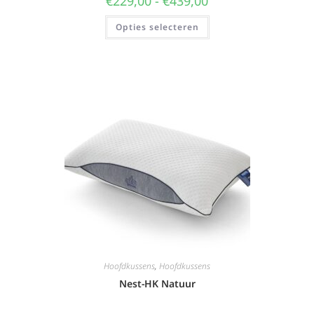
€
229,00
-
€
439,00
Opties selecteren
Hoofdkussens
,
Hoofdkussens
Nest-HK Natuur