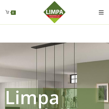
Kleidermax
Anhangerma
Sommersch
Regenschut
Zockerpro
Eiweissmax
Drueckerpro
Poolwelten
Fettsauren
Dekemax
Kapselmed
Hosewelt
Taschewelt
0
Luftkuhlen
Zauberfan
Lenkerhalt
Netzfenste
Insektensc
Boxkuhlen
Wurfeleis
Limpa