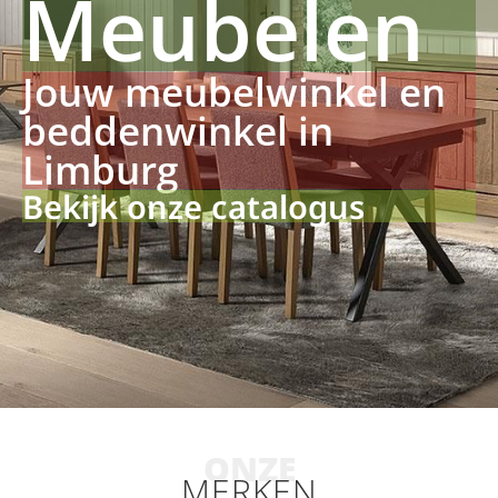
Meubelen
Jouw meubelwinkel en
beddenwinkel in
Limburg
Bekijk onze catalogus
ONZE
MERKEN