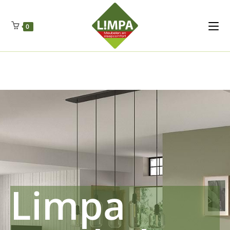
Kleidermax
Anhangerma
Sommersch
Regenschut
Zockerpro
Eiweissmax
Drueckerpro
Poolwelten
Fettsauren
Dekemax
Kapselmed
Hosewelt
Taschewelt
0
Luftkuhlen
Zauberfan
Lenkerhalt
Netzfenste
Insektensc
Boxkuhlen
Wurfeleis
Limpa