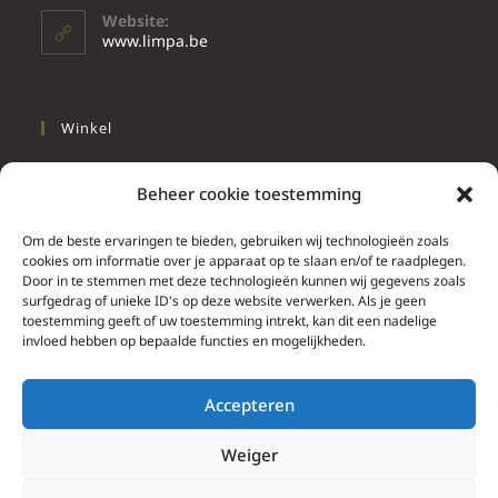
Website:
www.limpa.be
Winkel
Slapen
Beheer cookie toestemming
Werken
Wonen
Om de beste ervaringen te bieden, gebruiken wij technologieën zoals
cookies om informatie over je apparaat op te slaan en/of te raadplegen.
Door in te stemmen met deze technologieën kunnen wij gegevens zoals
Info
surfgedrag of unieke ID's op deze website verwerken. Als je geen
toestemming geeft of uw toestemming intrekt, kan dit een nadelige
Contacteer ons
invloed hebben op bepaalde functies en mogelijkheden.
Algemene & bijzondere voorwaarden
Privacy Policy
Accepteren
Brief herroepingsrecht
Weiger