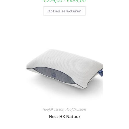
€
229,00
-
€
439,00
Opties selecteren
Hoofdkussens
,
Hoofdkussens
Nest-HK Natuur