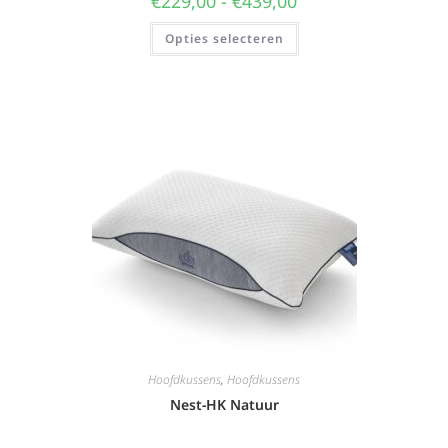
€
229,00
-
€
439,00
Opties selecteren
Hoofdkussens
,
Hoofdkussens
Nest-HK Natuur