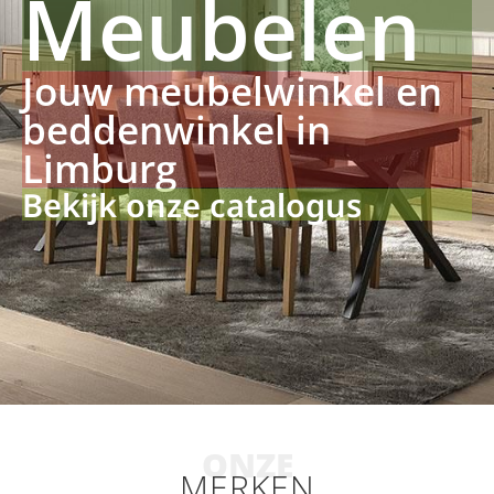
Meubelen
Jouw meubelwinkel en
beddenwinkel in
Limburg
Bekijk onze catalogus
ONZE
MERKEN