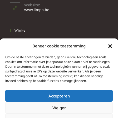
Website:
www.limpa.be
Winkel
Slapen
Beheer cookie toestemming
Werken
Wonen
Om de beste ervaringen te bieden, gebruiken wij technologieën zoals
cookies om informatie over je apparaat op te slaan en/of te raadplegen.
Door in te stemmen met deze technologieën kunnen wij gegevens zoals
Info
surfgedrag of unieke ID's op deze website verwerken. Als je geen
toestemming geeft of uw toestemming intrekt, kan dit een nadelige
Contacteer ons
invloed hebben op bepaalde functies en mogelijkheden.
Algemene & bijzondere voorwaarden
Privacy Policy
Accepteren
Brief herroepingsrecht
Weiger