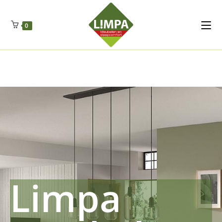
Kleidermax
Anhangerma
Sommersch
Regenschut
Zockerpro
Eiweissmax
Drueckerpro
Poolwelten
Fettsauren
Dekemax
Kapselmed
Hosewelt
Taschewelt
0
Luftkuhlen
Zauberfan
Lenkerhalt
Netzfenste
Insektensc
Boxkuhlen
Wurfeleis
Limpa