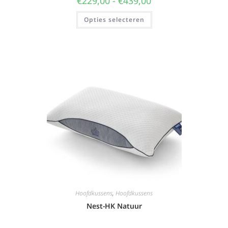
€
229,00
-
€
439,00
Opties selecteren
Hoofdkussens
,
Hoofdkussens
Nest-HK Natuur