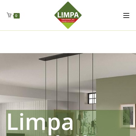
Kleidermax
Anhangerma
Sommersch
Regenschut
Zockerpro
Eiweissmax
Drueckerpro
Poolwelten
Fettsauren
Dekemax
Kapselmed
Hosewelt
Taschewelt
0
Luftkuhlen
Zauberfan
Lenkerhalt
Netzfenste
Insektensc
Boxkuhlen
Wurfeleis
Limpa