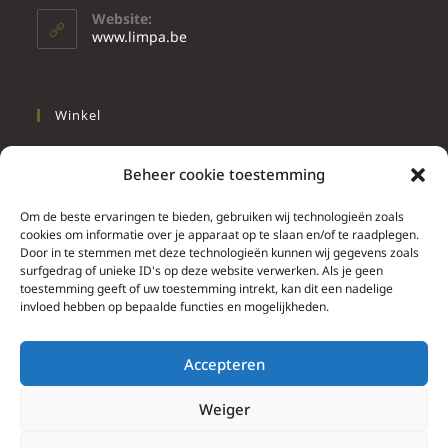
Website:
www.limpa.be
Winkel
Slapen
Beheer cookie toestemming
Werken
Wonen
Om de beste ervaringen te bieden, gebruiken wij technologieën zoals
cookies om informatie over je apparaat op te slaan en/of te raadplegen.
Door in te stemmen met deze technologieën kunnen wij gegevens zoals
Info
surfgedrag of unieke ID's op deze website verwerken. Als je geen
toestemming geeft of uw toestemming intrekt, kan dit een nadelige
Contacteer ons
invloed hebben op bepaalde functies en mogelijkheden.
Algemene & bijzondere voorwaarden
Privacy Policy
Accepteren
Brief herroepingsrecht
Weiger