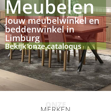
Meubelen
Jouw meubelwinkel en
beddenwinkel in
Limburg
Bekijk onze catalogus
ONZE
MERKEN