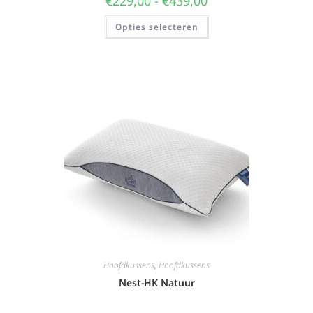
€
229,00
-
€
439,00
Opties selecteren
Hoofdkussens
,
Hoofdkussens
Nest-HK Natuur