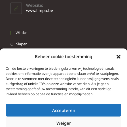
Website:
www.limpa.be
Winkel
Slapen
Werken
Beheer cookie toestemming
Wonen
Om de beste ervaringen te bieden, gebruiken wij technologieën zoals
Info
cookies om informatie over je apparaat op te slaan en/of te raadplegen.
Door in te stemmen met deze technologieën kunnen wij gegevens zoals
Contacteer ons
surfgedrag of unieke ID's op deze website verwerken. Als je geen
toestemming geeft of uw toestemming intrekt, kan dit een nadelige
Algemene & bijzondere voorwaarden
invloed hebben op bepaalde functies en mogelijkheden.
Privacy Policy
Brief herroepingsrecht
Accepteren
Weiger