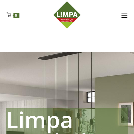
Kleidermax
Anhangerma
Sommersch
Regenschut
Zockerpro
Eiweissmax
Drueckerpro
Poolwelten
Fettsauren
Dekemax
Kapselmed
Hosewelt
Taschewelt
0
Luftkuhlen
Zauberfan
Lenkerhalt
Netzfenste
Insektensc
Boxkuhlen
Wurfeleis
Limpa