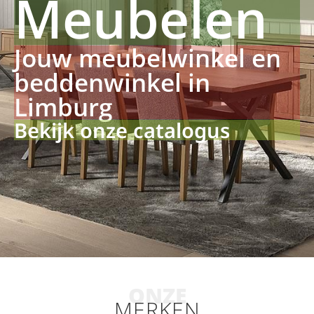
Meubelen
Jouw meubelwinkel en
beddenwinkel in
Limburg
Bekijk onze catalogus
ONZE
MERKEN