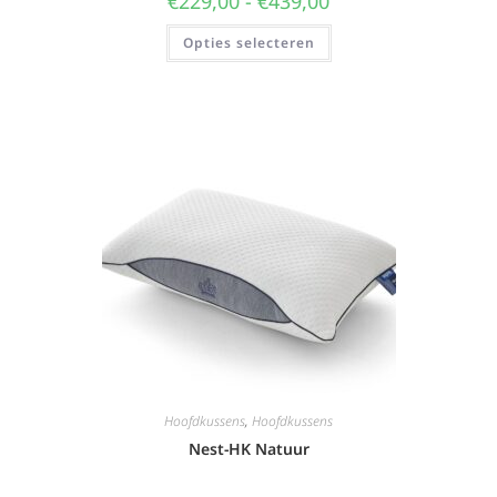
€
229,00
-
€
439,00
Opties selecteren
Hoofdkussens
,
Hoofdkussens
Nest-HK Natuur