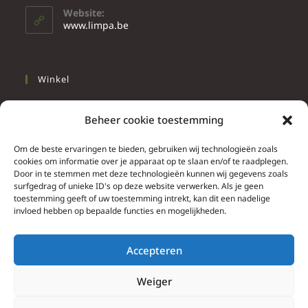
Website:
www.limpa.be
Winkel
Slapen
Beheer cookie toestemming
Werken
Wonen
Om de beste ervaringen te bieden, gebruiken wij technologieën zoals
cookies om informatie over je apparaat op te slaan en/of te raadplegen.
Door in te stemmen met deze technologieën kunnen wij gegevens zoals
Info
surfgedrag of unieke ID's op deze website verwerken. Als je geen
toestemming geeft of uw toestemming intrekt, kan dit een nadelige
Contacteer ons
invloed hebben op bepaalde functies en mogelijkheden.
Algemene & bijzondere voorwaarden
Privacy Policy
Accepteren
Brief herroepingsrecht
Weiger