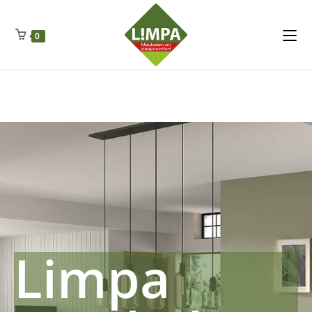
Kleidermax
Anhangerma
Sommersch
Regenschut
Zockerpro
Eiweissmax
Drueckerpro
Poolwelten
Fettsauren
Dekemax
Kapselmed
Hosewelt
Taschewelt
0
Luftkuhlen
Zauberfan
Lenkerhalt
Netzfenste
Insektensc
Boxkuhlen
Wurfeleis
Limpa