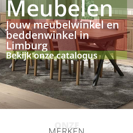
Meubelen
Jouw meubelwinkel en
beddenwinkel in
Limburg
Bekijk onze catalogus
ONZE
MERKEN