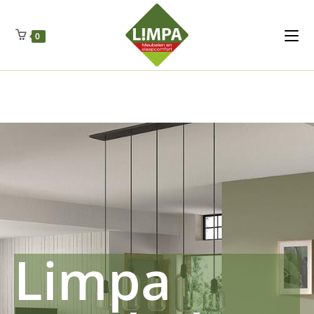
Kleidermax
Anhangerma
Sommersch
Regenschut
Zockerpro
Eiweissmax
Drueckerpro
Poolwelten
Fettsauren
Dekemax
Kapselmed
Hosewelt
Taschewelt
0
Luftkuhlen
Zauberfan
Lenkerhalt
Netzfenste
Insektensc
Boxkuhlen
Wurfeleis
Limpa