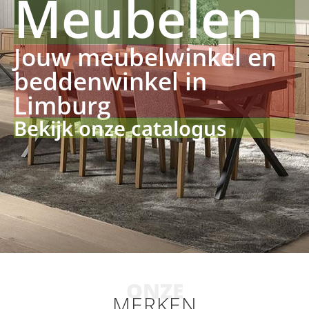
Meubelen
Jouw meubelwinkel en
beddenwinkel in
Limburg
Bekijk onze catalogus
ONZE
MERKEN