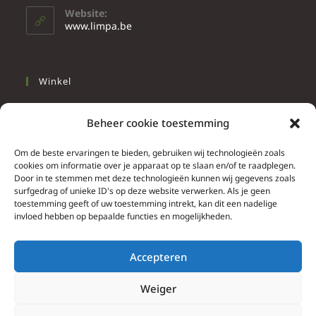
Website:
www.limpa.be
Winkel
Slapen
Beheer cookie toestemming
Werken
Wonen
Om de beste ervaringen te bieden, gebruiken wij technologieën zoals
cookies om informatie over je apparaat op te slaan en/of te raadplegen.
Door in te stemmen met deze technologieën kunnen wij gegevens zoals
Info
surfgedrag of unieke ID's op deze website verwerken. Als je geen
toestemming geeft of uw toestemming intrekt, kan dit een nadelige
Contacteer ons
invloed hebben op bepaalde functies en mogelijkheden.
Algemene & bijzondere voorwaarden
Privacy Policy
Accepteren
Brief herroepingsrecht
Weiger