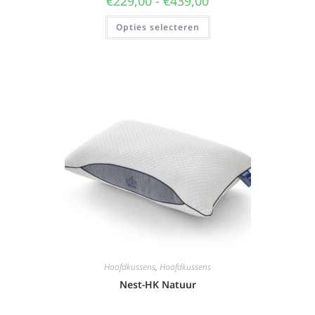
€
229,00
-
€
439,00
Opties selecteren
Hoofdkussens
,
Hoofdkussens
Nest-HK Natuur