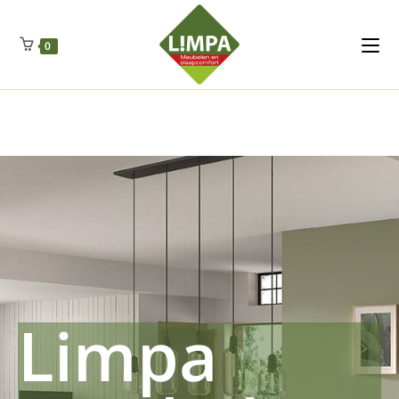
Kleidermax
Anhangerma
Sommersch
Regenschut
Zockerpro
Eiweissmax
Drueckerpro
Poolwelten
Fettsauren
Dekemax
Kapselmed
Hosewelt
Taschewelt
0
Luftkuhlen
Zauberfan
Lenkerhalt
Netzfenste
Insektensc
Boxkuhlen
Wurfeleis
Limpa