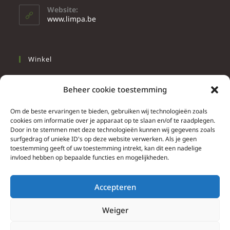
Website:
www.limpa.be
Winkel
Slapen
Beheer cookie toestemming
Werken
Wonen
Om de beste ervaringen te bieden, gebruiken wij technologieën zoals
cookies om informatie over je apparaat op te slaan en/of te raadplegen.
Door in te stemmen met deze technologieën kunnen wij gegevens zoals
Info
surfgedrag of unieke ID's op deze website verwerken. Als je geen
toestemming geeft of uw toestemming intrekt, kan dit een nadelige
Contacteer ons
invloed hebben op bepaalde functies en mogelijkheden.
Algemene & bijzondere voorwaarden
Privacy Policy
Accepteren
Brief herroepingsrecht
Weiger