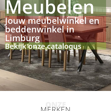
Meubelen
Jouw meubelwinkel en
beddenwinkel in
Limburg
Bekijk onze catalogus
ONZE
MERKEN