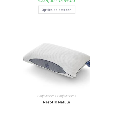
€
229,00
-
€
439,00
Opties selecteren
Hoofdkussens
,
Hoofdkussens
Nest-HK Natuur