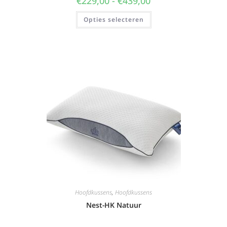
€
229,00
-
€
439,00
Opties selecteren
Hoofdkussens
,
Hoofdkussens
Nest-HK Natuur