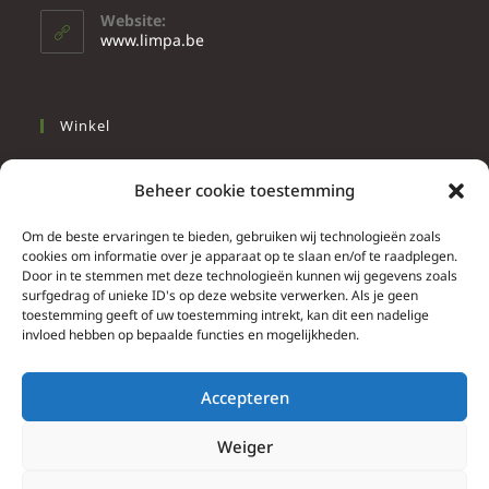
Website:
www.limpa.be
Winkel
Slapen
Beheer cookie toestemming
Werken
Wonen
Om de beste ervaringen te bieden, gebruiken wij technologieën zoals
cookies om informatie over je apparaat op te slaan en/of te raadplegen.
Door in te stemmen met deze technologieën kunnen wij gegevens zoals
Info
surfgedrag of unieke ID's op deze website verwerken. Als je geen
toestemming geeft of uw toestemming intrekt, kan dit een nadelige
Contacteer ons
invloed hebben op bepaalde functies en mogelijkheden.
Algemene & bijzondere voorwaarden
Privacy Policy
Accepteren
Brief herroepingsrecht
Weiger