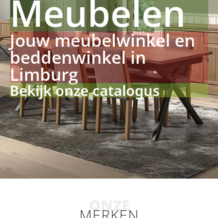
Meubelen
Jouw meubelwinkel en
beddenwinkel in
Limburg
Bekijk onze catalogus
ONZE
MERKEN