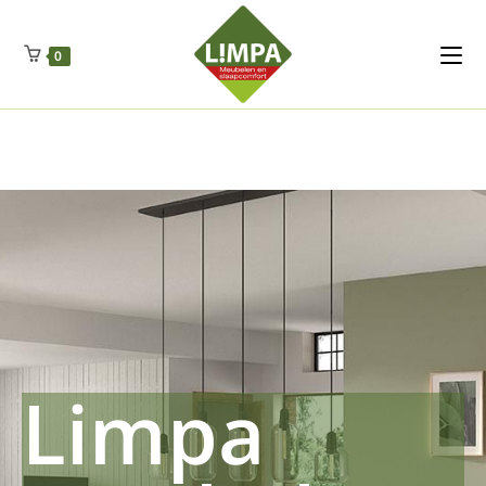
Kleidermax
Anhangerma
Sommersch
Regenschut
Zockerpro
Eiweissmax
Drueckerpro
Poolwelten
Fettsauren
Dekemax
Kapselmed
Hosewelt
Taschewelt
0
Luftkuhlen
Zauberfan
Lenkerhalt
Netzfenste
Insektensc
Boxkuhlen
Wurfeleis
Limpa