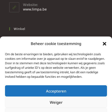
Website:
www.limpa.be
Winkel
Slapen
Beheer cookie toestemming
Werken
Wonen
Om de beste ervaringen te bieden, gebruiken wij technologieën zoals
cookies om informatie over je apparaat op te slaan en/of te raadplegen.
Door in te stemmen met deze technologieën kunnen wij gegevens zoals
Info
surfgedrag of unieke ID's op deze website verwerken. Als je geen
toestemming geeft of uw toestemming intrekt, kan dit een nadelige
Contacteer ons
invloed hebben op bepaalde functies en mogelijkheden.
Algemene & bijzondere voorwaarden
Privacy Policy
Accepteren
Brief herroepingsrecht
Weiger