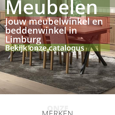
Meubelen
Jouw meubelwinkel en
beddenwinkel in
Limburg
Bekijk onze catalogus
ONZE
MERKEN