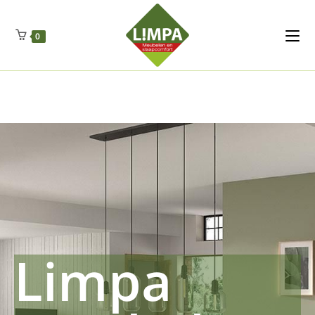
Kleidermax
Anhangerma
Sommersch
Regenschut
Zockerpro
Eiweissmax
Drueckerpro
Poolwelten
Fettsauren
Dekemax
Kapselmed
Hosewelt
Taschewelt
0
Luftkuhlen
Zauberfan
Lenkerhalt
Netzfenste
Insektensc
Boxkuhlen
Wurfeleis
Limpa