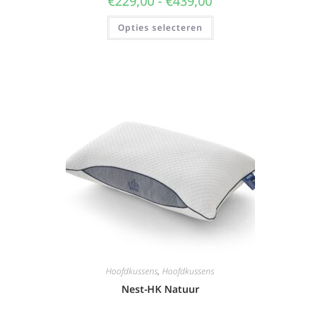
€
229,00
-
€
439,00
Opties selecteren
Hoofdkussens
,
Hoofdkussens
Nest-HK Natuur