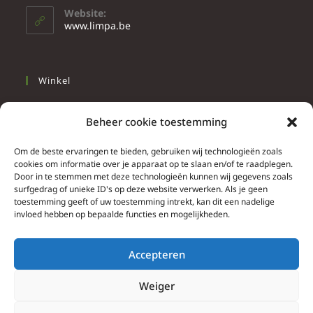
Website:
www.limpa.be
Winkel
Slapen
Beheer cookie toestemming
Werken
Wonen
Om de beste ervaringen te bieden, gebruiken wij technologieën zoals
cookies om informatie over je apparaat op te slaan en/of te raadplegen.
Door in te stemmen met deze technologieën kunnen wij gegevens zoals
Info
surfgedrag of unieke ID's op deze website verwerken. Als je geen
toestemming geeft of uw toestemming intrekt, kan dit een nadelige
Contacteer ons
invloed hebben op bepaalde functies en mogelijkheden.
Algemene & bijzondere voorwaarden
Privacy Policy
Accepteren
Brief herroepingsrecht
Weiger