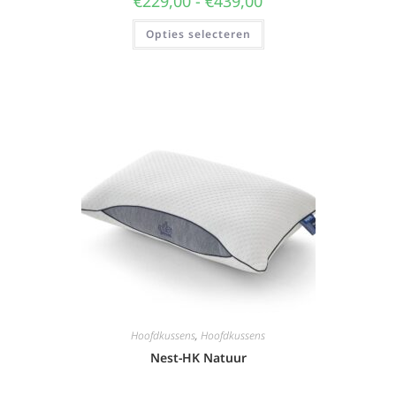
€
229,00
-
€
439,00
Opties selecteren
Hoofdkussens
,
Hoofdkussens
Nest-HK Natuur