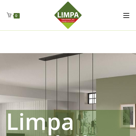
Kleidermax
Anhangerma
Sommersch
Regenschut
Zockerpro
Eiweissmax
Drueckerpro
Poolwelten
Fettsauren
Dekemax
Kapselmed
Hosewelt
Taschewelt
0
Luftkuhlen
Zauberfan
Lenkerhalt
Netzfenste
Insektensc
Boxkuhlen
Wurfeleis
Limpa