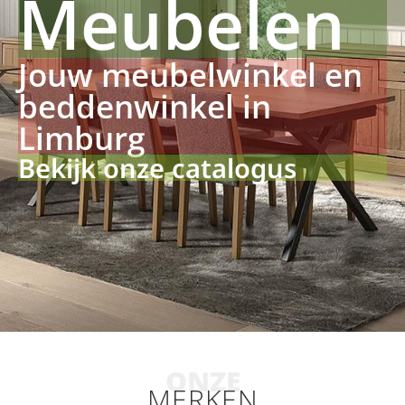
Meubelen
Jouw meubelwinkel en
beddenwinkel in
Limburg
Bekijk onze catalogus
ONZE
MERKEN