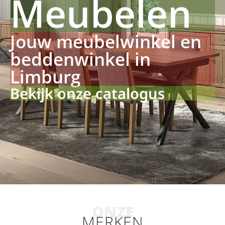
Meubelen
Jouw meubelwinkel en
beddenwinkel in
Limburg
Bekijk onze catalogus
ONZE
MERKEN