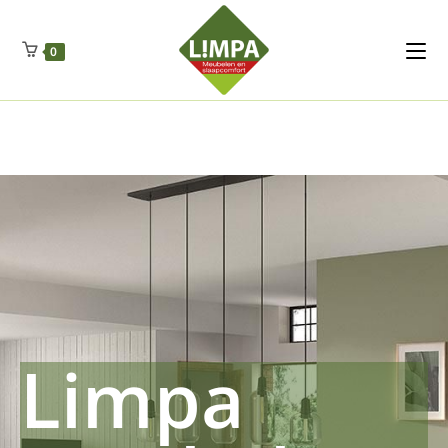
Kleidermax
Anhangerma
Sommersch
Regenschut
Zockerpro
Eiweissmax
Drueckerpro
Poolwelten
Fettsauren
Dekemax
Kapselmed
Hosewelt
Taschewelt
0
Luftkuhlen
Zauberfan
Lenkerhalt
Netzfenste
Insektensc
Boxkuhlen
Wurfeleis
Limpa