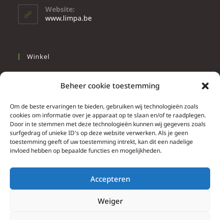
Website:
www.limpa.be
Winkel
Slapen
Beheer cookie toestemming
Werken
Wonen
Om de beste ervaringen te bieden, gebruiken wij technologieën zoals
cookies om informatie over je apparaat op te slaan en/of te raadplegen.
Door in te stemmen met deze technologieën kunnen wij gegevens zoals
Info
surfgedrag of unieke ID's op deze website verwerken. Als je geen
toestemming geeft of uw toestemming intrekt, kan dit een nadelige
Contacteer ons
invloed hebben op bepaalde functies en mogelijkheden.
Algemene & bijzondere voorwaarden
Privacy Policy
Accepteren
Brief herroepingsrecht
Weiger