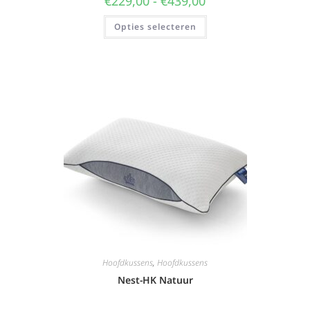
€
229,00
-
€
439,00
Opties selecteren
Hoofdkussens
,
Hoofdkussens
Nest-HK Natuur