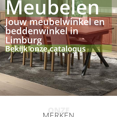
Meubelen
Jouw meubelwinkel en
beddenwinkel in
Limburg
Bekijk onze catalogus
ONZE
MERKEN