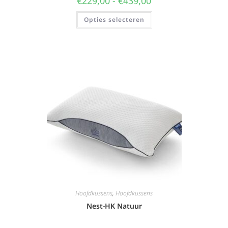
€
229,00
-
€
439,00
Opties selecteren
Hoofdkussens
,
Hoofdkussens
Nest-HK Natuur