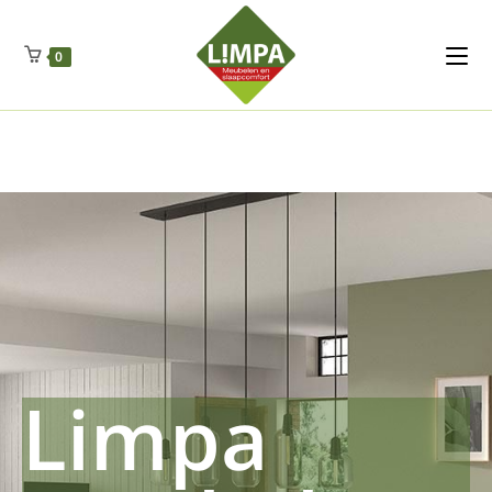
Kleidermax
Anhangerma
Sommersch
Regenschut
Zockerpro
Eiweissmax
Drueckerpro
Poolwelten
Fettsauren
Dekemax
Kapselmed
Hosewelt
Taschewelt
0
Luftkuhlen
Zauberfan
Lenkerhalt
Netzfenste
Insektensc
Boxkuhlen
Wurfeleis
Limpa