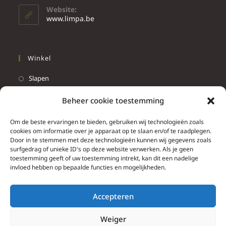
Website:
www.limpa.be
Winkel
Slapen
Werken
Beheer cookie toestemming
Wonen
Om de beste ervaringen te bieden, gebruiken wij technologieën zoals
Info
cookies om informatie over je apparaat op te slaan en/of te raadplegen.
Door in te stemmen met deze technologieën kunnen wij gegevens zoals
Contacteer ons
surfgedrag of unieke ID's op deze website verwerken. Als je geen
toestemming geeft of uw toestemming intrekt, kan dit een nadelige
Algemene & bijzondere voorwaarden
invloed hebben op bepaalde functies en mogelijkheden.
Privacy Policy
Brief herroepingsrecht
Accepteren
Weiger