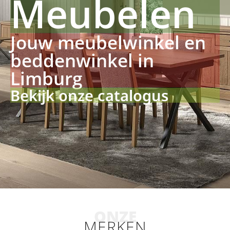
Meubelen
Jouw meubelwinkel en
beddenwinkel in
Limburg
Bekijk onze catalogus
ONZE
MERKEN