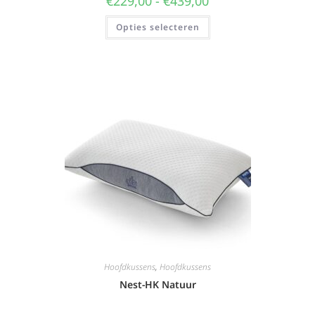
€
229,00
-
€
439,00
Opties selecteren
Hoofdkussens
,
Hoofdkussens
Nest-HK Natuur