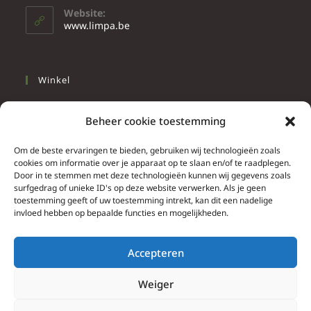
Website:
www.limpa.be
Winkel
Slapen
Beheer cookie toestemming
Werken
Wonen
Om de beste ervaringen te bieden, gebruiken wij technologieën zoals
cookies om informatie over je apparaat op te slaan en/of te raadplegen.
Door in te stemmen met deze technologieën kunnen wij gegevens zoals
Info
surfgedrag of unieke ID's op deze website verwerken. Als je geen
toestemming geeft of uw toestemming intrekt, kan dit een nadelige
Contacteer ons
invloed hebben op bepaalde functies en mogelijkheden.
Algemene & bijzondere voorwaarden
Privacy Policy
Accepteren
Brief herroepingsrecht
Weiger