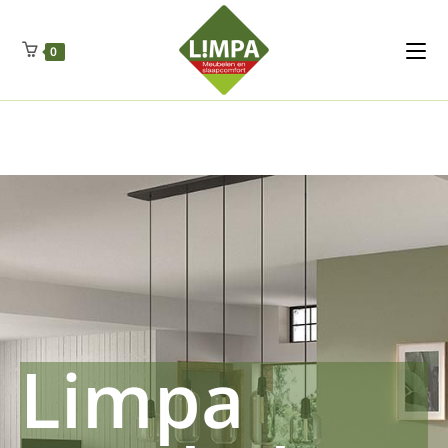
Kleidermax
Anhangerma
Sommersch
Regenschut
Zockerpro
Eiweissmax
Drueckerpro
Poolwelten
Fettsauren
Dekemax
Kapselmed
Hosewelt
Taschewelt
0
Luftkuhlen
Zauberfan
Lenkerhalt
Netzfenste
Insektensc
Boxkuhlen
Wurfeleis
Limpa