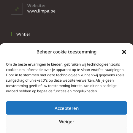
Website:
www.limpa.be
Winkel
Slapen
Beheer cookie toestemming
Werken
Wonen
Om de beste ervaringen te bieden, gebruiken wij technologieën zoals
cookies om informatie over je apparaat op te slaan en/of te raadplegen.
Door in te stemmen met deze technologieën kunnen wij gegevens zoals
Info
surfgedrag of unieke ID's op deze website verwerken. Als je geen
toestemming geeft of uw toestemming intrekt, kan dit een nadelige
Contacteer ons
invloed hebben op bepaalde functies en mogelijkheden.
Algemene & bijzondere voorwaarden
Privacy Policy
Accepteren
Brief herroepingsrecht
Weiger