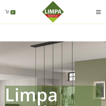
Kleidermax
Anhangerma
Sommersch
Regenschut
Zockerpro
Eiweissmax
Drueckerpro
Poolwelten
Fettsauren
Dekemax
Kapselmed
Hosewelt
Taschewelt
0
Luftkuhlen
Zauberfan
Lenkerhalt
Netzfenste
Insektensc
Boxkuhlen
Wurfeleis
Limpa