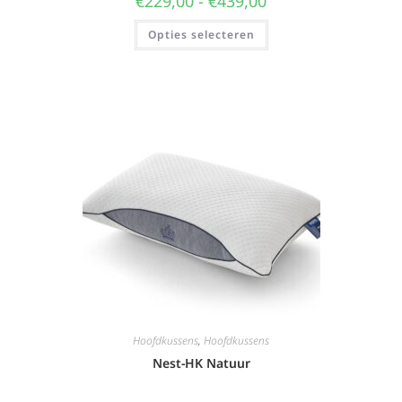
€
229,00
-
€
439,00
Opties selecteren
Hoofdkussens
,
Hoofdkussens
Nest-HK Natuur