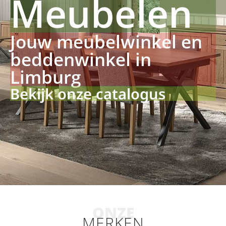
Meubelen
Jouw meubelwinkel en
beddenwinkel in
Limburg
Bekijk onze catalogus
ONZE
MERKEN