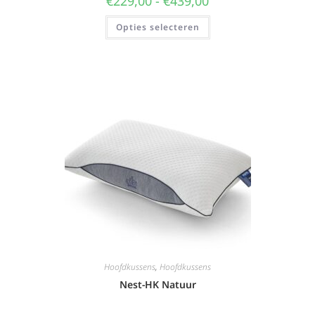
€
229,00
-
€
439,00
Opties selecteren
Hoofdkussens
,
Hoofdkussens
Nest-HK Natuur