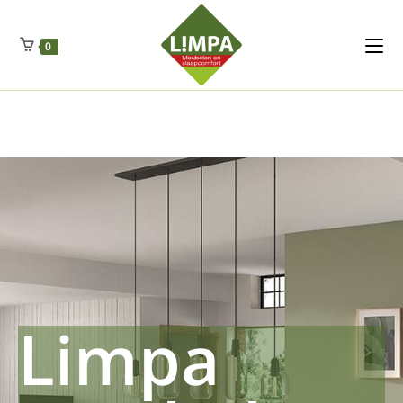
Kleidermax
Anhangerma
Sommersch
Regenschut
Zockerpro
Eiweissmax
Drueckerpro
Poolwelten
Fettsauren
Dekemax
Kapselmed
Hosewelt
Taschewelt
0
Luftkuhlen
Zauberfan
Lenkerhalt
Netzfenste
Insektensc
Boxkuhlen
Wurfeleis
Limpa