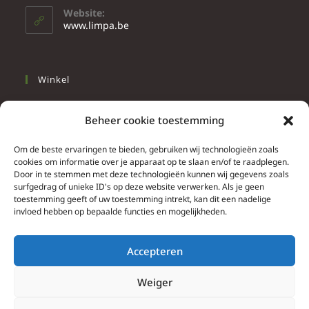
Website:
www.limpa.be
Winkel
Slapen
Beheer cookie toestemming
Werken
Wonen
Om de beste ervaringen te bieden, gebruiken wij technologieën zoals
cookies om informatie over je apparaat op te slaan en/of te raadplegen.
Door in te stemmen met deze technologieën kunnen wij gegevens zoals
Info
surfgedrag of unieke ID's op deze website verwerken. Als je geen
toestemming geeft of uw toestemming intrekt, kan dit een nadelige
Contacteer ons
invloed hebben op bepaalde functies en mogelijkheden.
Algemene & bijzondere voorwaarden
Privacy Policy
Accepteren
Brief herroepingsrecht
Weiger