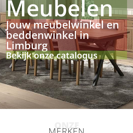
Meubelen
Jouw meubelwinkel en
beddenwinkel in
Limburg
Bekijk onze catalogus
ONZE
MERKEN