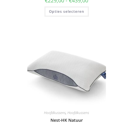
€
229,00
-
€
439,00
Opties selecteren
Hoofdkussens
,
Hoofdkussens
Nest-HK Natuur