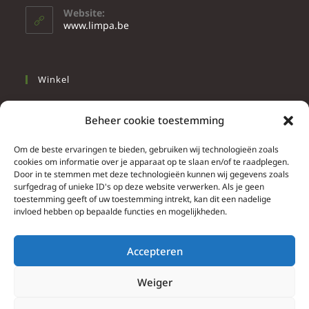
Website:
www.limpa.be
Winkel
Slapen
Beheer cookie toestemming
Werken
Wonen
Om de beste ervaringen te bieden, gebruiken wij technologieën zoals
cookies om informatie over je apparaat op te slaan en/of te raadplegen.
Door in te stemmen met deze technologieën kunnen wij gegevens zoals
Info
surfgedrag of unieke ID's op deze website verwerken. Als je geen
toestemming geeft of uw toestemming intrekt, kan dit een nadelige
Contacteer ons
invloed hebben op bepaalde functies en mogelijkheden.
Algemene & bijzondere voorwaarden
Privacy Policy
Accepteren
Brief herroepingsrecht
Weiger