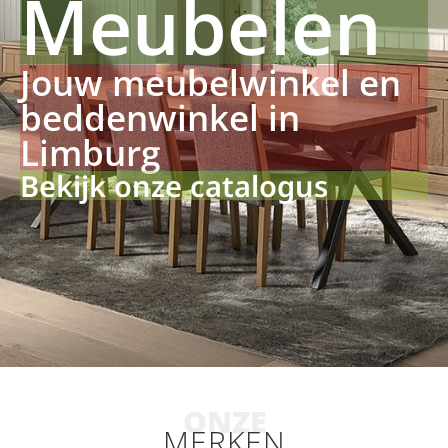
Meubelen
Jouw meubelwinkel en
beddenwinkel in
Limburg
Bekijk onze catalogus
ONZE
MERKEN