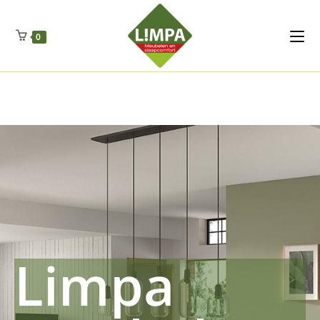
Kleidermax
Anhangerma
Sommersch
Regenschut
Zockerpro
Eiweissmax
Drueckerpro
Poolwelten
Fettsauren
Dekemax
Kapselmed
Hosewelt
Taschewelt
0
Luftkuhlen
Zauberfan
Lenkerhalt
Netzfenste
Insektensc
Boxkuhlen
Wurfeleis
Limpa