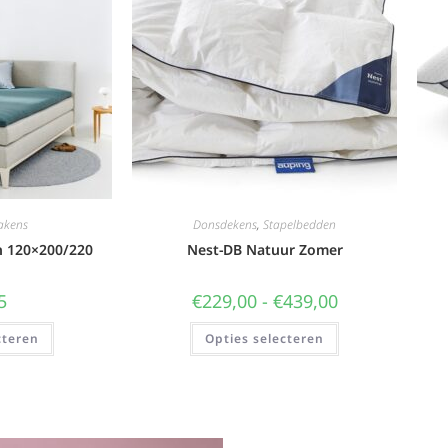
akens
Donsdekens
,
Stapelbedden
n 120×200/220
Nest-DB Natuur Zomer
5
€
229,00
-
€
439,00
cteren
Opties selecteren