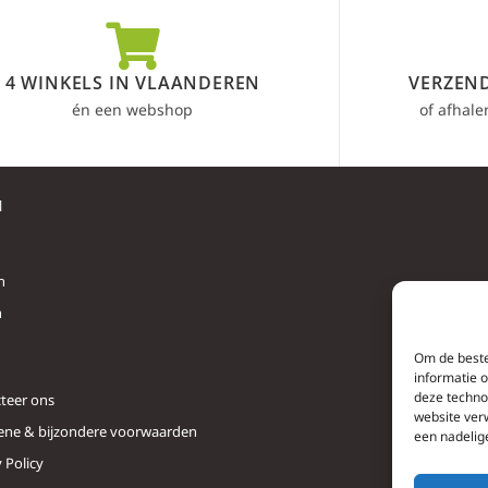
4 WINKELS IN VLAANDEREN
VERZEND
én een webshop
of afhale
l
n
n
Om de beste
informatie 
deze techno
teer ons
website ver
ne & bijzondere voorwaarden
een nadelig
 Policy