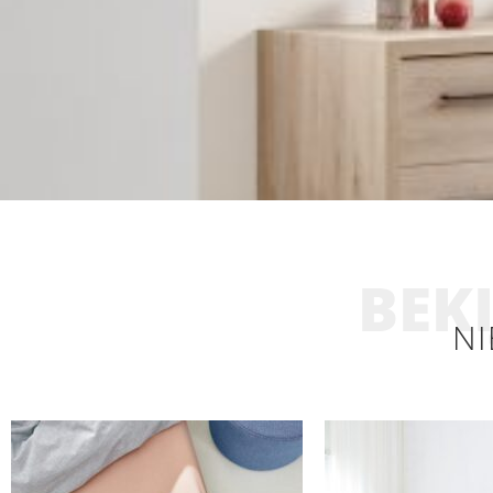
BEKI
NI