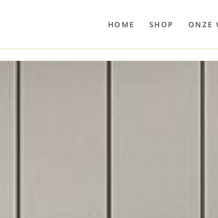
o
Poolwelten
Fettsauren
Dekemax
Kapselmed
Hosewelt
Taschewelt
Luftkuhlen
Zaube
HOME
SHOP
ONZE 