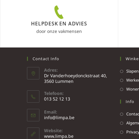
HELPDESK EN ADVIES
door onze vakmensen
Contact Info
Winke
Adres:
Slapen
Dr Vanderhoeydonckstraat 40,
Werke
3560 Lummen
Wone
Telefoon:
013 52 12 13
Info
Email:
Contac
info@limpa.be
Algeme
Website:
Privacy
www.limpa.be