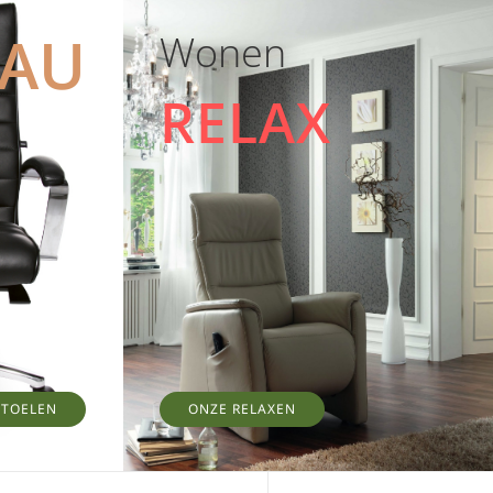
EAU
Wonen
RELAX
STOELEN
ONZE RELAXEN