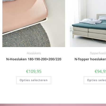
Hoeslakens
Topperhoesl
N-Hoeslaken 180-190-200×200/220
N-Topper hoeslake
€
109,95
€
94,9
Opties selecteren
Opties sele