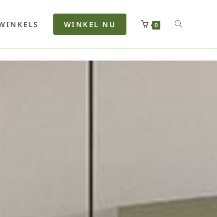
rfan
Lenkerhalt
Netzfenste
Insektensc
Boxkuhlen
Wurfeleis
WINKELS
WINKEL NU
0