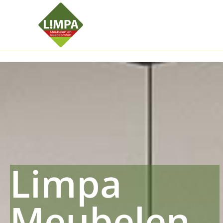
Kleidermax
Anhangerma
Sommersch
Regenschut
Zockerpro
Eiweissmax
Drueckerpr
Limpa
Meubelen