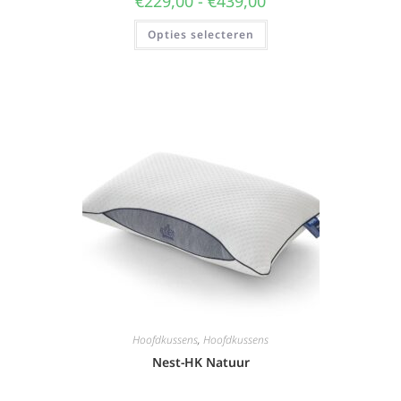
€
229,00
-
€
439,00
Opties selecteren
Hoofdkussens
,
Hoofdkussens
Nest-HK Natuur