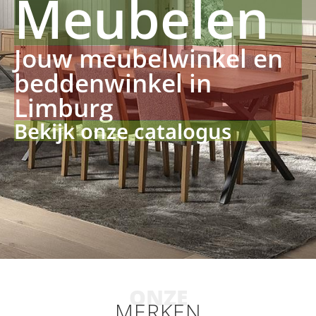
Meubelen
Jouw meubelwinkel en
beddenwinkel in
Limburg
Bekijk onze catalogus
ONZE
MERKEN