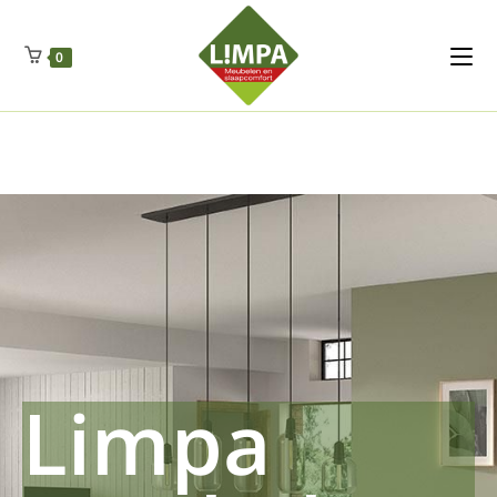
Kleidermax
Anhangerma
Sommersch
Regenschut
Zockerpro
Eiweissmax
Drueckerpro
Poolwelten
Fettsauren
Dekemax
Kapselmed
Hosewelt
Taschewelt
0
Luftkuhlen
Zauberfan
Lenkerhalt
Netzfenste
Insektensc
Boxkuhlen
Wurfeleis
Limpa