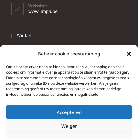
Website:
www.limpa.be
Winkel
Slapen
Beheer cookie toestemming
Werken
Wonen
Om de beste ervaringen te bieden, gebruiken wij technologieën zoals
cookies om informatie over je apparaat op te slaan en/of te raadplegen.
Door in te stemmen met deze technologieën kunnen wij gegevens zoals
Info
surfgedrag of unieke ID's op deze website verwerken. Als je geen
toestemming geeft of uw toestemming intrekt, kan dit een nadelige
Contacteer ons
invloed hebben op bepaalde functies en mogelijkheden.
Algemene & bijzondere voorwaarden
Privacy Policy
Accepteren
Brief herroepingsrecht
Weiger