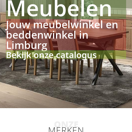
Meubelen
Jouw meubelwinkel en
beddenwinkel in
Limburg
Bekijk onze catalogus
ONZE
MERKEN