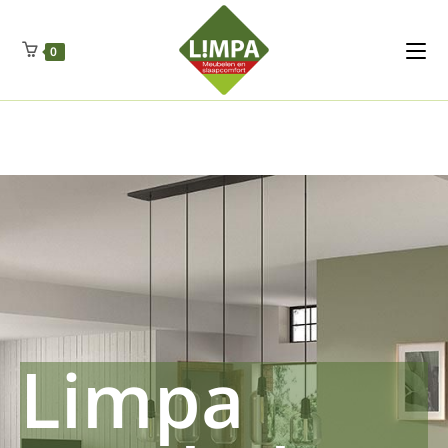
Kleidermax
Anhangerma
Sommersch
Regenschut
Zockerpro
Eiweissmax
Drueckerpro
Poolwelten
Fettsauren
Dekemax
Kapselmed
Hosewelt
Taschewelt
0
Luftkuhlen
Zauberfan
Lenkerhalt
Netzfenste
Insektensc
Boxkuhlen
Wurfeleis
Limpa