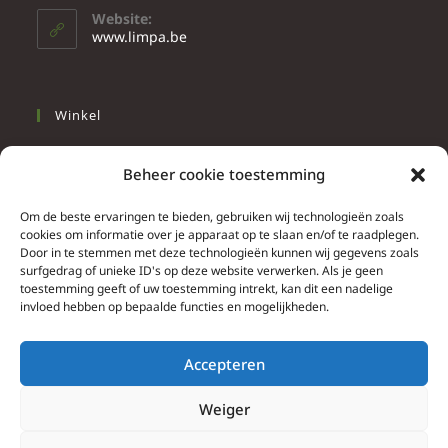
Website:
www.limpa.be
Winkel
Slapen
Beheer cookie toestemming
Werken
Wonen
Om de beste ervaringen te bieden, gebruiken wij technologieën zoals
cookies om informatie over je apparaat op te slaan en/of te raadplegen.
Door in te stemmen met deze technologieën kunnen wij gegevens zoals
Info
surfgedrag of unieke ID's op deze website verwerken. Als je geen
toestemming geeft of uw toestemming intrekt, kan dit een nadelige
Contacteer ons
invloed hebben op bepaalde functies en mogelijkheden.
Algemene & bijzondere voorwaarden
Privacy Policy
Accepteren
Brief herroepingsrecht
Weiger