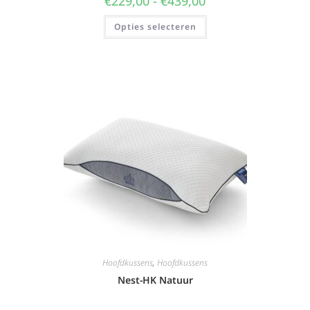
€
229,00
-
€
439,00
Opties selecteren
Hoofdkussens
,
Hoofdkussens
Nest-HK Natuur