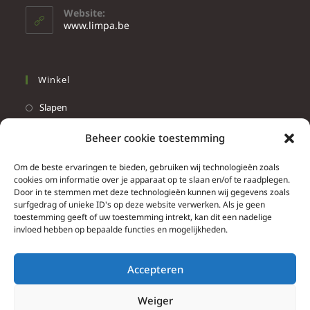
Website:
www.limpa.be
Winkel
Slapen
Werken
Beheer cookie toestemming
Wonen
Om de beste ervaringen te bieden, gebruiken wij technologieën zoals
Info
cookies om informatie over je apparaat op te slaan en/of te raadplegen.
Door in te stemmen met deze technologieën kunnen wij gegevens zoals
Contacteer ons
surfgedrag of unieke ID's op deze website verwerken. Als je geen
toestemming geeft of uw toestemming intrekt, kan dit een nadelige
Algemene & bijzondere voorwaarden
invloed hebben op bepaalde functies en mogelijkheden.
Privacy Policy
Brief herroepingsrecht
Accepteren
Weiger