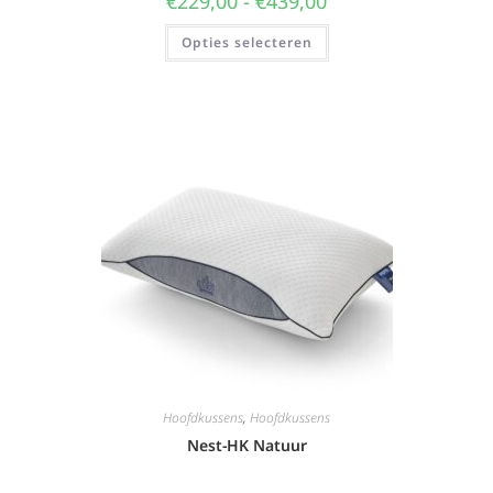
€
229,00
-
€
439,00
Opties selecteren
Hoofdkussens
,
Hoofdkussens
Nest-HK Natuur