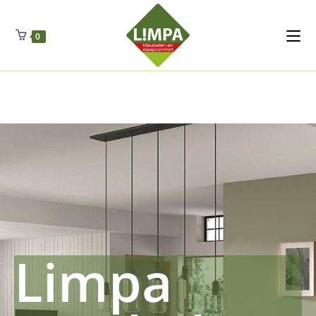
Kleidermax
Anhangerma
Sommersch
Regenschut
Zockerpro
Eiweissmax
Drueckerpro
Poolwelten
Fettsauren
Dekemax
Kapselmed
Hosewelt
Taschewelt
0
Luftkuhlen
Zauberfan
Lenkerhalt
Netzfenste
Insektensc
Boxkuhlen
Wurfeleis
Limpa