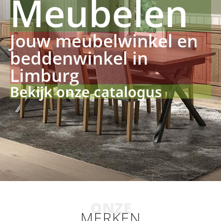
Meubelen
Jouw meubelwinkel en
beddenwinkel in
Limburg
Bekijk onze catalogus
ONZE
MERKEN