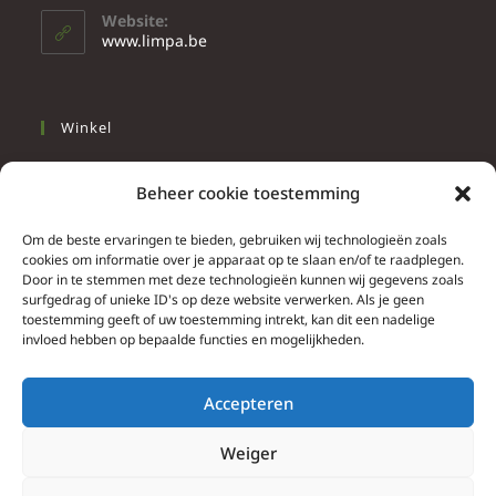
Website:
www.limpa.be
Winkel
Slapen
Beheer cookie toestemming
Werken
Wonen
Om de beste ervaringen te bieden, gebruiken wij technologieën zoals
cookies om informatie over je apparaat op te slaan en/of te raadplegen.
Door in te stemmen met deze technologieën kunnen wij gegevens zoals
Info
surfgedrag of unieke ID's op deze website verwerken. Als je geen
toestemming geeft of uw toestemming intrekt, kan dit een nadelige
Contacteer ons
invloed hebben op bepaalde functies en mogelijkheden.
Algemene & bijzondere voorwaarden
Privacy Policy
Accepteren
Brief herroepingsrecht
Weiger