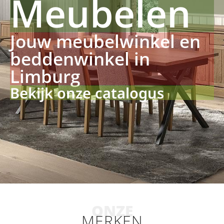
Meubelen
Jouw meubelwinkel en
beddenwinkel in
Limburg
Bekijk onze catalogus
ONZE
MERKEN