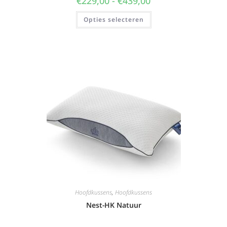
€
229,00
-
€
439,00
Opties selecteren
Hoofdkussens
,
Hoofdkussens
Nest-HK Natuur