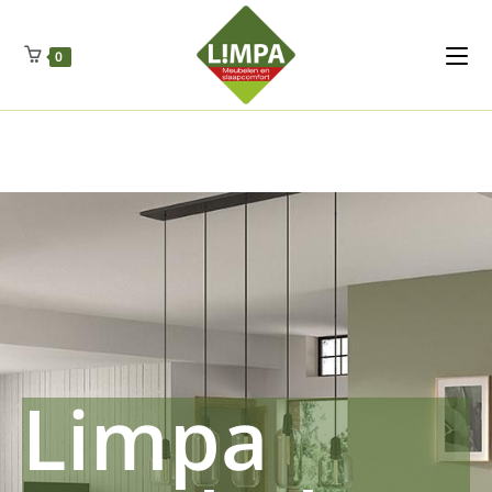
Kleidermax
Anhangerma
Sommersch
Regenschut
Zockerpro
Eiweissmax
Drueckerpro
Poolwelten
Fettsauren
Dekemax
Kapselmed
Hosewelt
Taschewelt
0
Luftkuhlen
Zauberfan
Lenkerhalt
Netzfenste
Insektensc
Boxkuhlen
Wurfeleis
Limpa