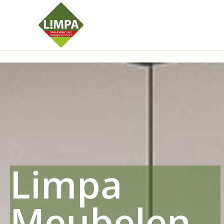
Kleidermax
Anhangerma
Sommersch
Regenschut
Zockerpro
Eiweissmax
Drueckerpr
Limpa
Meubelen