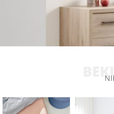
BEKI
NI