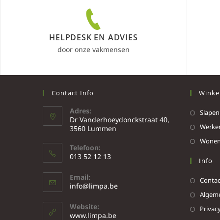
HELPDESK EN ADVIES
door onze vakmensen
Contact Info
Winke
Adres:
Slapen
Dr Vanderhoeydonckstraat 40,
Werke
3560 Lummen
Wone
Telefoon:
013 52 12 13
Info
Email:
Contac
info@limpa.be
Algeme
Website:
Privacy
www.limpa.be