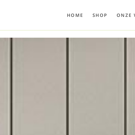
o
Poolwelten
Fettsauren
Dekemax
Kapselmed
Hosewelt
Taschewelt
Luftkuhlen
Zaube
HOME
SHOP
ONZE 