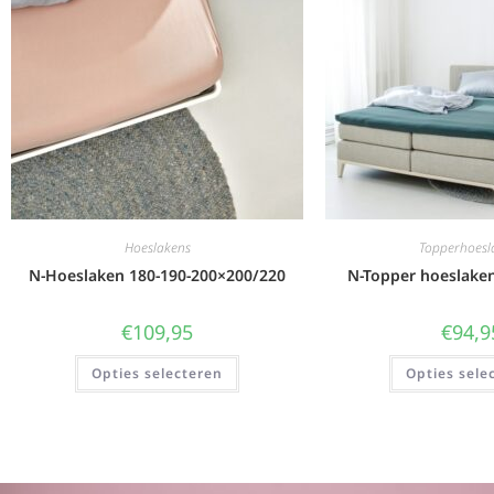
Hoeslakens
Topperhoesl
N-Hoeslaken 180-190-200×200/220
N-Topper hoeslake
€
109,95
€
94,9
Opties selecteren
Opties sele