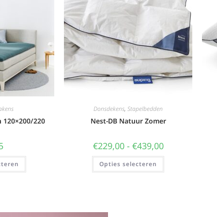
akens
Donsdekens
,
Stapelbedden
n 120×200/220
Nest-DB Natuur Zomer
5
€
229,00
-
€
439,00
cteren
Opties selecteren