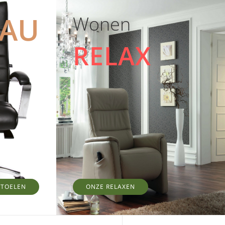
EAU
Wonen
RELAX
STOELEN
ONZE RELAXEN