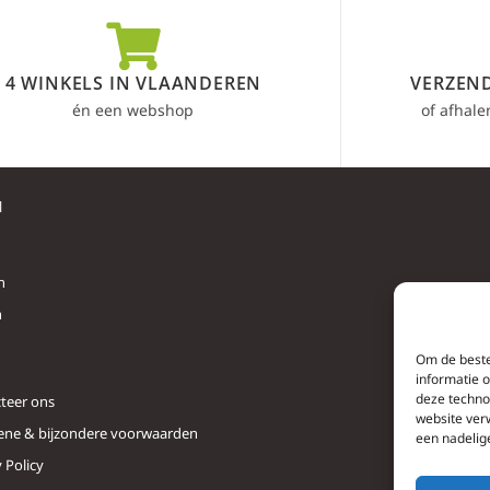
4 WINKELS IN VLAANDEREN
VERZEND
én een webshop
of afhale
l
n
n
Om de beste
informatie 
deze techno
teer ons
website ver
ne & bijzondere voorwaarden
een nadelig
 Policy