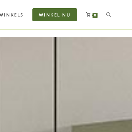
rfan
Lenkerhalt
Netzfenste
Insektensc
Boxkuhlen
Wurfeleis
WINKELS
WINKEL NU
0