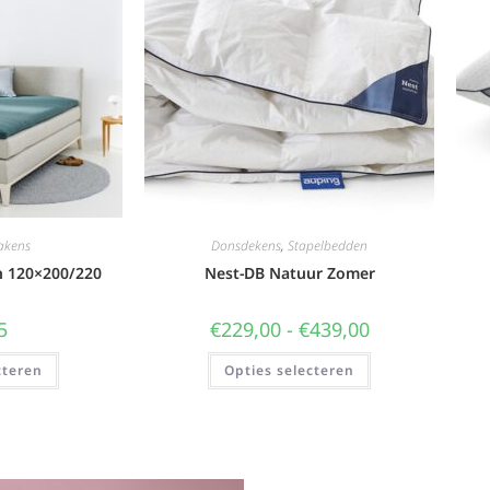
akens
Donsdekens
,
Stapelbedden
n 120×200/220
Nest-DB Natuur Zomer
5
€
229,00
-
€
439,00
cteren
Opties selecteren