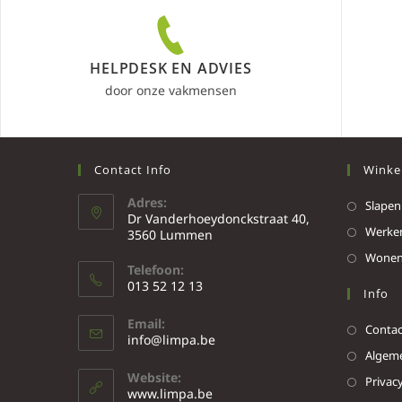
HELPDESK EN ADVIES
door onze vakmensen
Contact Info
Winke
Adres:
Slapen
Dr Vanderhoeydonckstraat 40,
Werke
3560 Lummen
Wone
Telefoon:
013 52 12 13
Info
Email:
Contac
info@limpa.be
Algeme
Website:
Privacy
www.limpa.be