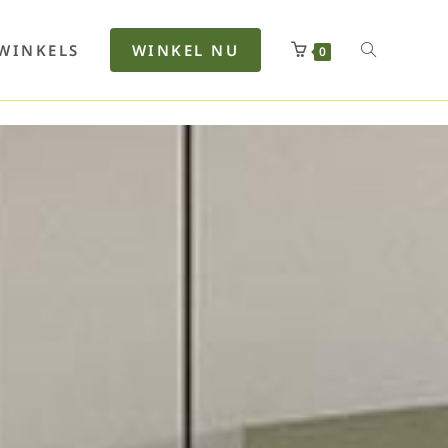
rfan
Lenkerhalt
Netzfenste
Insektensc
Boxkuhlen
Wurfeleis
WINKELS
WINKEL NU
0