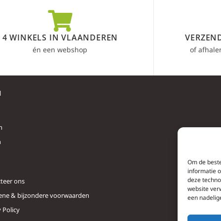
4 WINKELS IN VLAANDEREN
VERZEND
én een webshop
of afhale
l
n
n
Om de beste
informatie 
deze techno
teer ons
website ver
ne & bijzondere voorwaarden
een nadelig
 Policy