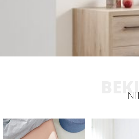
BEKI
NI