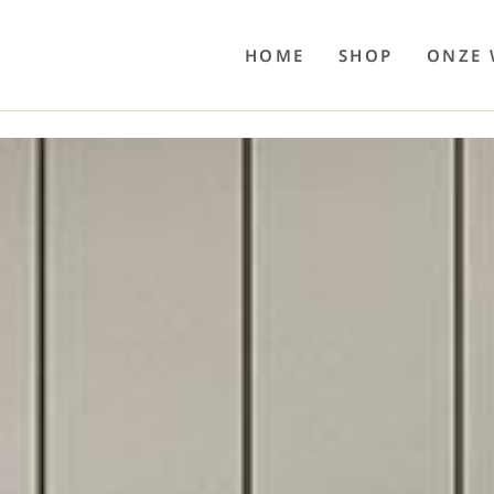
o
Poolwelten
Fettsauren
Dekemax
Kapselmed
Hosewelt
Taschewelt
Luftkuhlen
Zaube
HOME
SHOP
ONZE 