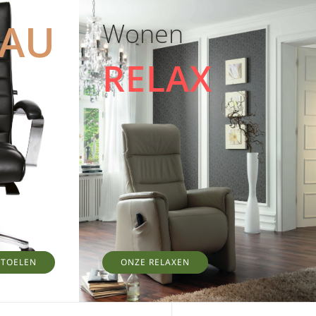
EAU
Wonen
RELAX
STOELEN
ONZE RELAXEN