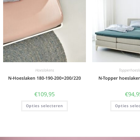
Hoeslakens
Topperhoesl
N-Hoeslaken 180-190-200×200/220
N-Topper hoeslake
€
109,95
€
94,9
Opties selecteren
Opties sele