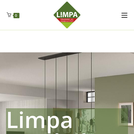
Kleidermax
Anhangerma
Sommersch
Regenschut
Zockerpro
Eiweissmax
Drueckerpro
Poolwelten
Fettsauren
Dekemax
Kapselmed
Hosewelt
Taschewelt
0
Luftkuhlen
Zauberfan
Lenkerhalt
Netzfenste
Insektensc
Boxkuhlen
Wurfeleis
Limpa