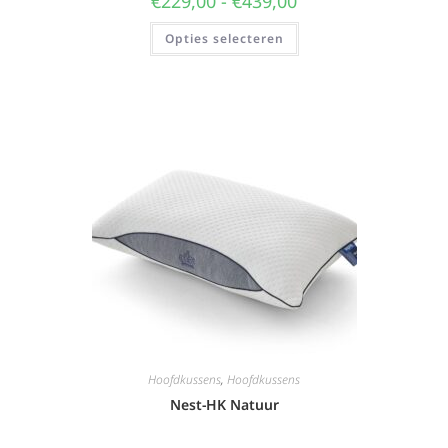
€
229,00
-
€
439,00
Opties selecteren
Hoofdkussens
,
Hoofdkussens
Nest-HK Natuur