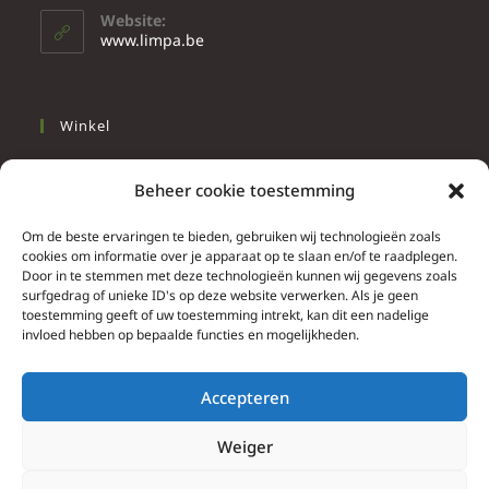
Website:
www.limpa.be
Winkel
Slapen
Beheer cookie toestemming
Werken
Wonen
Om de beste ervaringen te bieden, gebruiken wij technologieën zoals
cookies om informatie over je apparaat op te slaan en/of te raadplegen.
Door in te stemmen met deze technologieën kunnen wij gegevens zoals
Info
surfgedrag of unieke ID's op deze website verwerken. Als je geen
toestemming geeft of uw toestemming intrekt, kan dit een nadelige
Contacteer ons
invloed hebben op bepaalde functies en mogelijkheden.
Algemene & bijzondere voorwaarden
Privacy Policy
Accepteren
Brief herroepingsrecht
Weiger