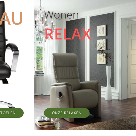
EAU
Wonen
RELAX
STOELEN
ONZE RELAXEN