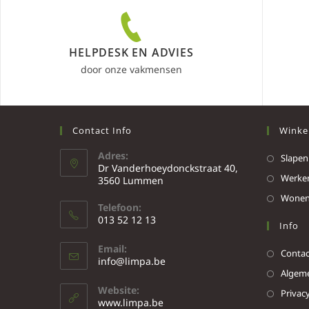
HELPDESK EN ADVIES
door onze vakmensen
Contact Info
Winke
Adres:
Slapen
Dr Vanderhoeydonckstraat 40,
Werke
3560 Lummen
Wone
Telefoon:
013 52 12 13
Info
Email:
Contac
info@limpa.be
Algeme
Website:
Privacy
www.limpa.be