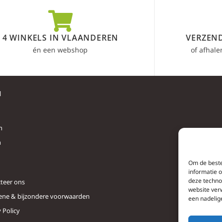
4 WINKELS IN VLAANDEREN
VERZEND
én een webshop
of afhale
l
n
n
Om de beste
informatie 
deze techno
teer ons
website ver
ne & bijzondere voorwaarden
een nadelig
 Policy