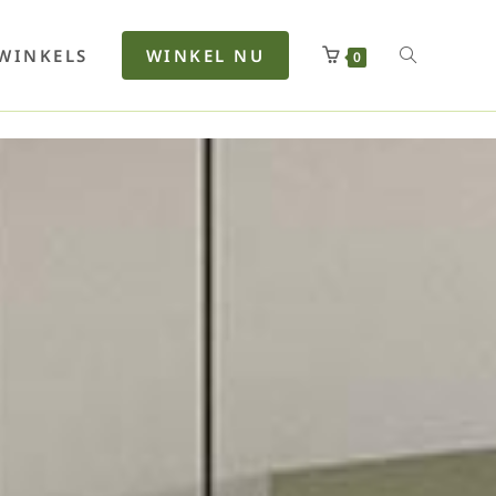
rfan
Lenkerhalt
Netzfenste
Insektensc
Boxkuhlen
Wurfeleis
WINKELS
WINKEL NU
0