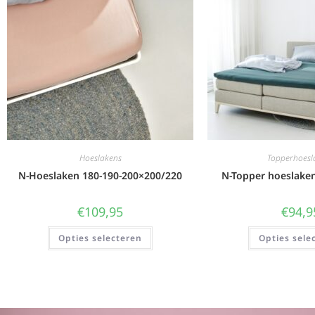
Hoeslakens
Topperhoesl
N-Hoeslaken 180-190-200×200/220
N-Topper hoeslake
€
109,95
€
94,9
Opties selecteren
Opties sele