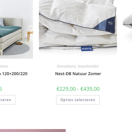
akens
Donsdekens
,
Stapelbedden
n 120×200/220
Nest-DB Natuur Zomer
5
€
229,00
-
€
439,00
cteren
Opties selecteren