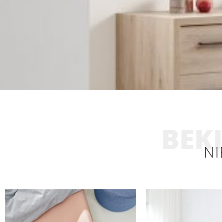
BEKI
NI