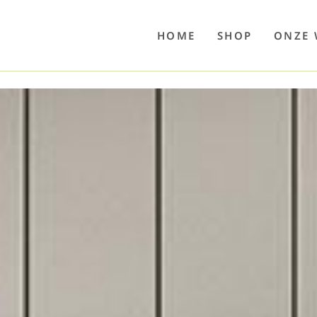
o
Poolwelten
Fettsauren
Dekemax
Kapselmed
Hosewelt
Taschewelt
Luftkuhlen
Zaube
HOME
SHOP
ONZE 