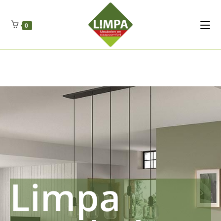
Kleidermax
Anhangerma
Sommersch
Regenschut
Zockerpro
Eiweissmax
Drueckerpro
Poolwelten
Fettsauren
Dekemax
Kapselmed
Hosewelt
Taschewelt
0
Luftkuhlen
Zauberfan
Lenkerhalt
Netzfenste
Insektensc
Boxkuhlen
Wurfeleis
Limpa