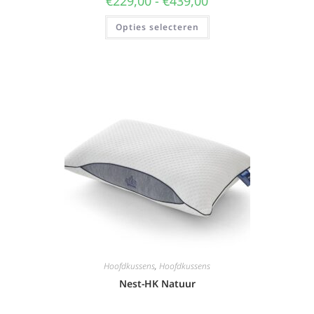
€
229,00
-
€
439,00
Opties selecteren
Hoofdkussens
,
Hoofdkussens
Nest-HK Natuur