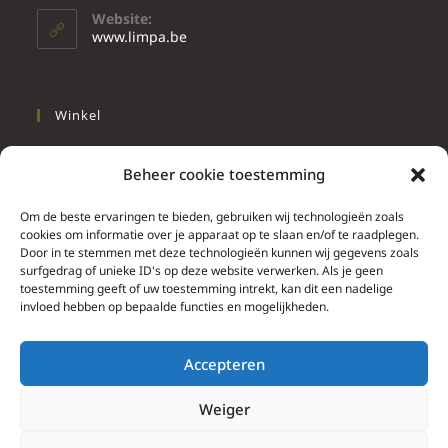
Website:
www.limpa.be
Winkel
Slapen
Beheer cookie toestemming
Werken
Wonen
Om de beste ervaringen te bieden, gebruiken wij technologieën zoals
cookies om informatie over je apparaat op te slaan en/of te raadplegen.
Door in te stemmen met deze technologieën kunnen wij gegevens zoals
Info
surfgedrag of unieke ID's op deze website verwerken. Als je geen
toestemming geeft of uw toestemming intrekt, kan dit een nadelige
Contacteer ons
invloed hebben op bepaalde functies en mogelijkheden.
Algemene & bijzondere voorwaarden
Privacy Policy
Accepteren
Brief herroepingsrecht
Weiger