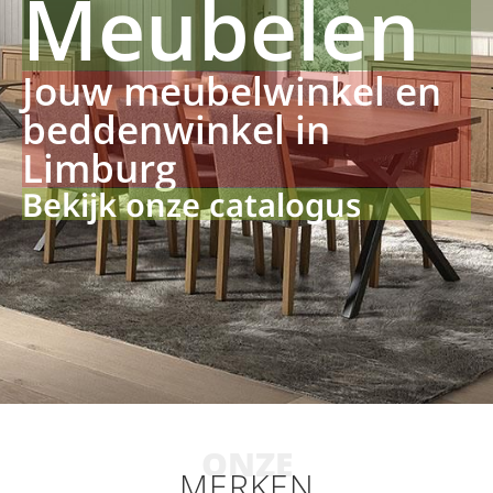
Meubelen
Jouw meubelwinkel en
beddenwinkel in
Limburg
Bekijk onze catalogus
ONZE
MERKEN