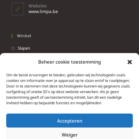
Website:
www.limpa.be
Winkel
Slapen
Werken
Beheer cookie toestemming
Wonen
Om de beste ervaringen te bieden, gebruiken wij technologieën zoals
Info
cookies om informatie over je apparaat op te slaan en/of te raadplegen.
Door in te stemmen met deze technologieën kunnen wij gegevens zoals
Contacteer ons
surfgedrag of unieke ID's op deze website verwerken. Als je geen
toestemming geeft of uw toestemming intrekt, kan dit een nadelige
Algemene & bijzondere voorwaarden
invloed hebben op bepaalde functies en mogelijkheden.
Privacy Policy
Brief herroepingsrecht
Accepteren
Weiger