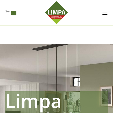
Kleidermax
Anhangerma
Sommersch
Regenschut
Zockerpro
Eiweissmax
Drueckerpro
Poolwelten
Fettsauren
Dekemax
Kapselmed
Hosewelt
Taschewelt
0
Luftkuhlen
Zauberfan
Lenkerhalt
Netzfenste
Insektensc
Boxkuhlen
Wurfeleis
Limpa