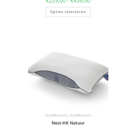
€
229,00
-
€
439,00
Opties selecteren
Hoofdkussens
,
Hoofdkussens
Nest-HK Natuur