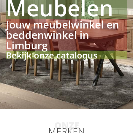
Meubelen
Jouw meubelwinkel en
beddenwinkel in
Limburg
Bekijk onze catalogus
ONZE
MERKEN