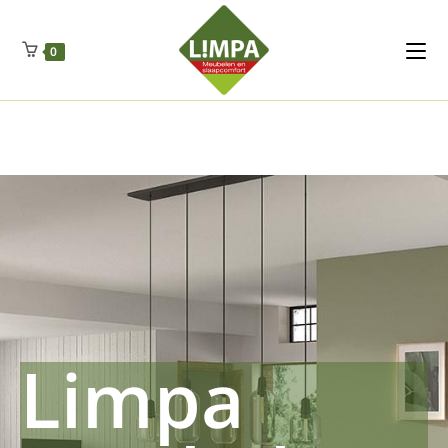
Kleidermax
Anhangerma
Sommersch
Regenschut
Zockerpro
Eiweissmax
Drueckerpro
Poolwelten
Fettsauren
Dekemax
Kapselmed
Hosewelt
Taschewelt
0
Luftkuhlen
Zauberfan
Lenkerhalt
Netzfenste
Insektensc
Boxkuhlen
Wurfeleis
Limpa