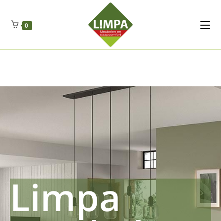
Kleidermax
Anhangerma
Sommersch
Regenschut
Zockerpro
Eiweissmax
Drueckerpro
Poolwelten
Fettsauren
Dekemax
Kapselmed
Hosewelt
Taschewelt
0
Luftkuhlen
Zauberfan
Lenkerhalt
Netzfenste
Insektensc
Boxkuhlen
Wurfeleis
Limpa