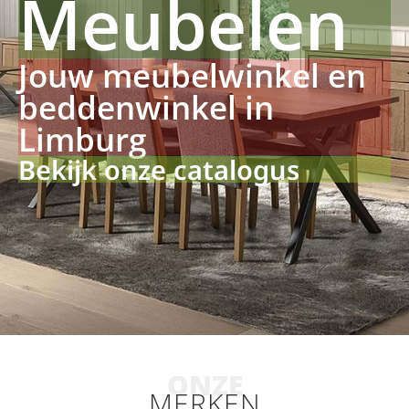
Meubelen
Jouw meubelwinkel en
beddenwinkel in
Limburg
Bekijk onze catalogus
ONZE
MERKEN