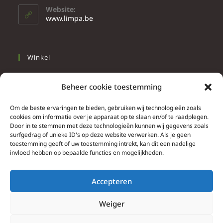
Website:
www.limpa.be
Winkel
Slapen
Beheer cookie toestemming
Werken
Wonen
Om de beste ervaringen te bieden, gebruiken wij technologieën zoals
cookies om informatie over je apparaat op te slaan en/of te raadplegen.
Door in te stemmen met deze technologieën kunnen wij gegevens zoals
Info
surfgedrag of unieke ID's op deze website verwerken. Als je geen
toestemming geeft of uw toestemming intrekt, kan dit een nadelige
Contacteer ons
invloed hebben op bepaalde functies en mogelijkheden.
Algemene & bijzondere voorwaarden
Privacy Policy
Accepteren
Brief herroepingsrecht
Weiger