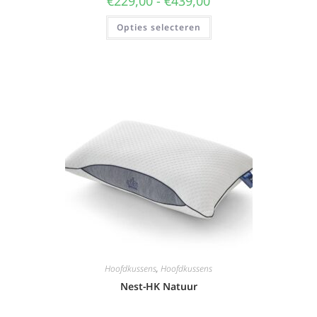
€
229,00
-
€
439,00
Opties selecteren
Hoofdkussens
,
Hoofdkussens
Nest-HK Natuur