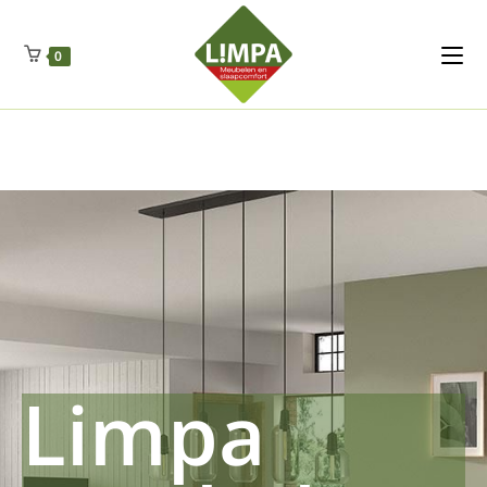
Kleidermax
Anhangerma
Sommersch
Regenschut
Zockerpro
Eiweissmax
Drueckerpro
Poolwelten
Fettsauren
Dekemax
Kapselmed
Hosewelt
Taschewelt
0
Luftkuhlen
Zauberfan
Lenkerhalt
Netzfenste
Insektensc
Boxkuhlen
Wurfeleis
Limpa