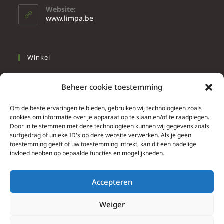
Website:
www.limpa.be
Winkel
Slapen
Beheer cookie toestemming
Werken
Wonen
Om de beste ervaringen te bieden, gebruiken wij technologieën zoals
cookies om informatie over je apparaat op te slaan en/of te raadplegen.
Door in te stemmen met deze technologieën kunnen wij gegevens zoals
Info
surfgedrag of unieke ID's op deze website verwerken. Als je geen
toestemming geeft of uw toestemming intrekt, kan dit een nadelige
Contacteer ons
invloed hebben op bepaalde functies en mogelijkheden.
Algemene & bijzondere voorwaarden
Privacy Policy
Accepteren
Brief herroepingsrecht
Weiger