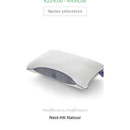
€
229,00
-
€
439,00
Opties selecteren
Hoofdkussens
,
Hoofdkussens
Nest-HK Natuur