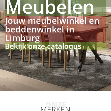
Meubelen
Jouw meubelwinkel en
beddenwinkel in
Limburg
Bekijk onze catalogus
ONZE
MERKEN