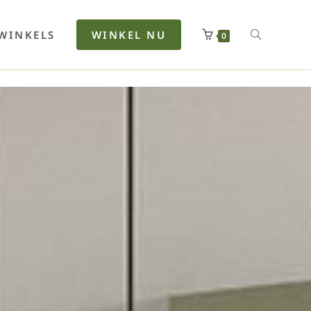
rfan
Lenkerhalt
Netzfenste
Insektensc
Boxkuhlen
Wurfeleis
WINKELS
WINKEL NU
0