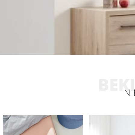
BEKI
NI