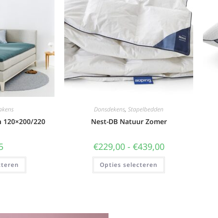
akens
Donsdekens
,
Stapelbedden
n 120×200/220
Nest-DB Natuur Zomer
5
€
229,00
-
€
439,00
cteren
Opties selecteren