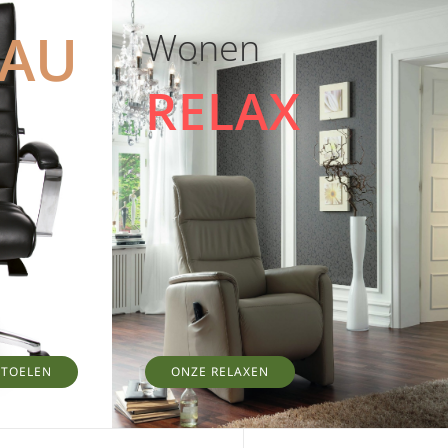
EAU
Wonen
RELAX
STOELEN
ONZE RELAXEN