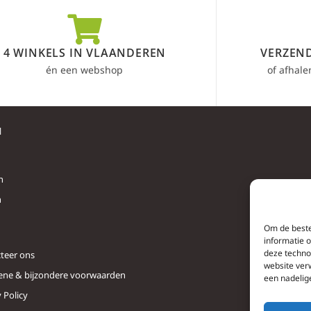
4 WINKELS IN VLAANDEREN
VERZEND
én een webshop
of afhale
l
n
n
Om de beste
informatie 
deze techno
teer ons
website ver
ne & bijzondere voorwaarden
een nadelig
 Policy