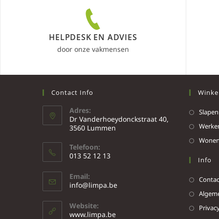
HELPDESK EN ADVIES
door onze vakmensen
Contact Info
Winke
Adres:
Slapen
Dr Vanderhoeydonckstraat 40,
Werke
3560 Lummen
Wone
Telefoon:
013 52 12 13
Info
Email:
Contac
info@limpa.be
Algeme
Website:
Privacy
www.limpa.be