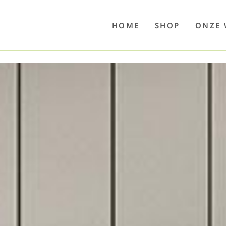
o
Poolwelten
Fettsauren
Dekemax
Kapselmed
Hosewelt
Taschewelt
Luftkuhlen
Zaube
HOME
SHOP
ONZE 