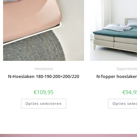
Hoeslakens
Topperhoesl
N-Hoeslaken 180-190-200×200/220
N-Topper hoeslake
€
109,95
€
94,9
Opties selecteren
Opties sele