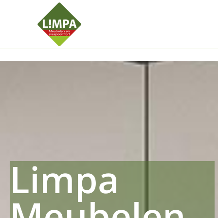
Kleidermax
Anhangerma
Sommersch
Regenschut
Zockerpro
Eiweissmax
Drueckerpr
Limpa
Meubelen