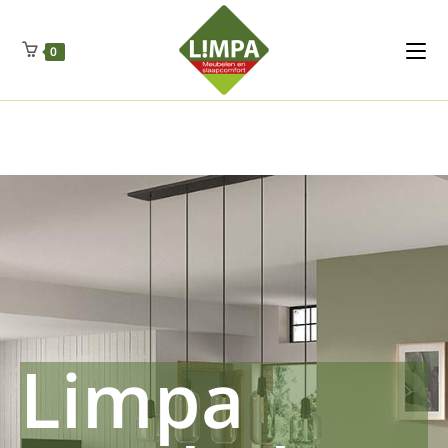
Kleidermax
Anhangerma
Sommersch
Regenschut
Zockerpro
Eiweissmax
Drueckerpro
Poolwelten
Fettsauren
Dekemax
Kapselmed
Hosewelt
Taschewelt
0
Luftkuhlen
Zauberfan
Lenkerhalt
Netzfenste
Insektensc
Boxkuhlen
Wurfeleis
Limpa