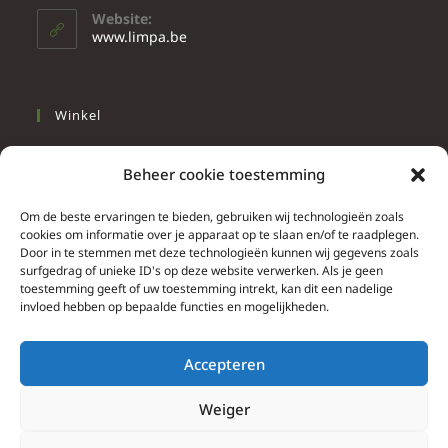
Website:
www.limpa.be
Winkel
Slapen
Beheer cookie toestemming
Werken
Wonen
Om de beste ervaringen te bieden, gebruiken wij technologieën zoals
cookies om informatie over je apparaat op te slaan en/of te raadplegen.
Door in te stemmen met deze technologieën kunnen wij gegevens zoals
Info
surfgedrag of unieke ID's op deze website verwerken. Als je geen
toestemming geeft of uw toestemming intrekt, kan dit een nadelige
Contacteer ons
invloed hebben op bepaalde functies en mogelijkheden.
Algemene & bijzondere voorwaarden
Privacy Policy
Accepteren
Brief herroepingsrecht
Weiger