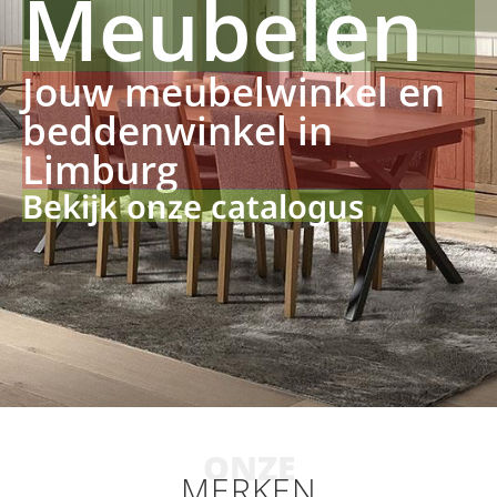
Meubelen
Jouw meubelwinkel en
beddenwinkel in
Limburg
Bekijk onze catalogus
ONZE
MERKEN