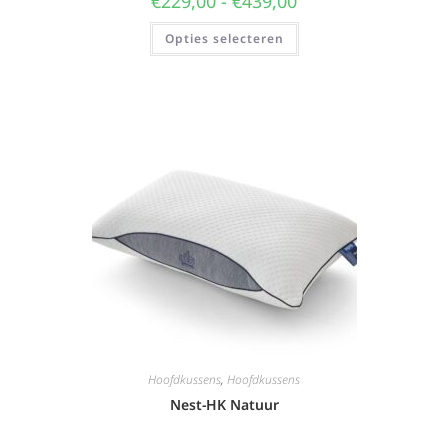
€
229,00
-
€
439,00
Opties selecteren
Hoofdkussens
,
Hoofdkussens
Nest-HK Natuur