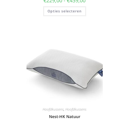
€
229,00
-
€
439,00
Opties selecteren
Hoofdkussens
,
Hoofdkussens
Nest-HK Natuur