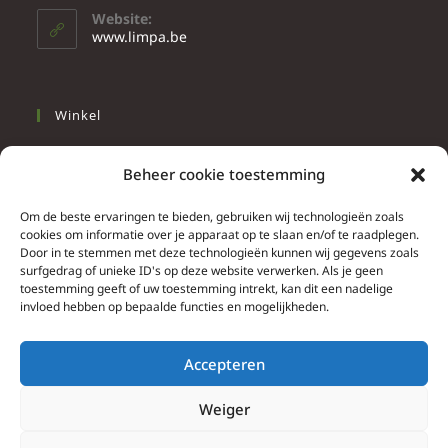
Website:
www.limpa.be
Winkel
Slapen
Beheer cookie toestemming
Werken
Wonen
Om de beste ervaringen te bieden, gebruiken wij technologieën zoals
cookies om informatie over je apparaat op te slaan en/of te raadplegen.
Door in te stemmen met deze technologieën kunnen wij gegevens zoals
Info
surfgedrag of unieke ID's op deze website verwerken. Als je geen
toestemming geeft of uw toestemming intrekt, kan dit een nadelige
Contacteer ons
invloed hebben op bepaalde functies en mogelijkheden.
Algemene & bijzondere voorwaarden
Privacy Policy
Accepteren
Brief herroepingsrecht
Weiger