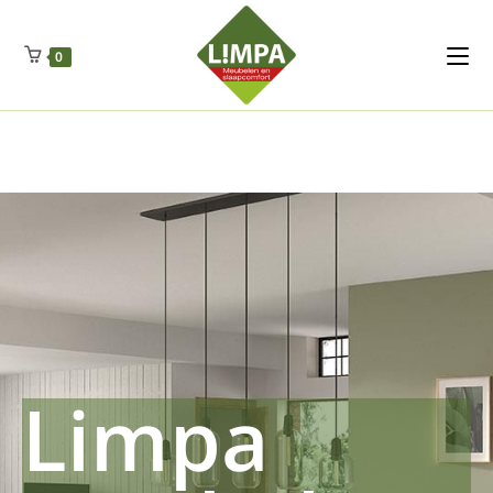
Kleidermax
Anhangerma
Sommersch
Regenschut
Zockerpro
Eiweissmax
Drueckerpro
Poolwelten
Fettsauren
Dekemax
Kapselmed
Hosewelt
Taschewelt
0
Luftkuhlen
Zauberfan
Lenkerhalt
Netzfenste
Insektensc
Boxkuhlen
Wurfeleis
Limpa