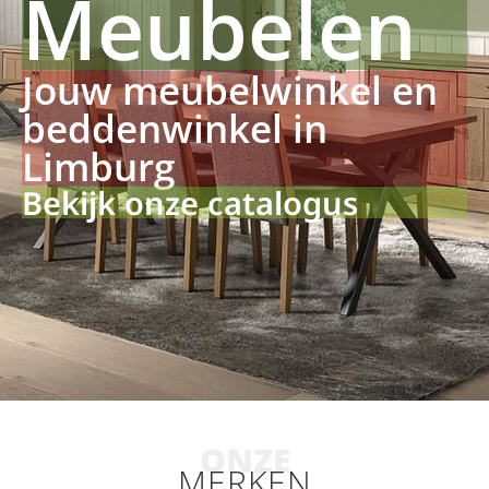
Meubelen
Jouw meubelwinkel en
beddenwinkel in
Limburg
Bekijk onze catalogus
ONZE
MERKEN