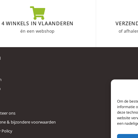
4 WINKELS IN VLAANDEREN
VERZEND
én een webshop
of afhale
l
n
n
Om de beste
informatie 
deze techno
teer ons
website ver
ne & bijzondere voorwaarden
een nadelig
 Policy