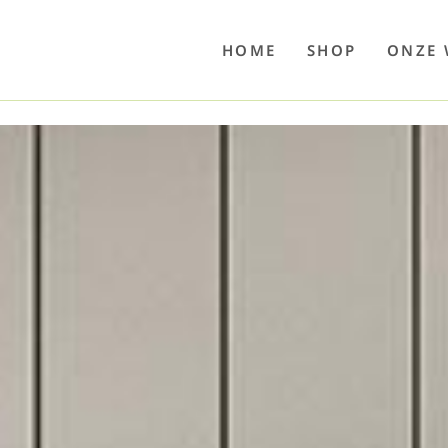
o
Poolwelten
Fettsauren
Dekemax
Kapselmed
Hosewelt
Taschewelt
Luftkuhlen
Zaube
HOME
SHOP
ONZE 