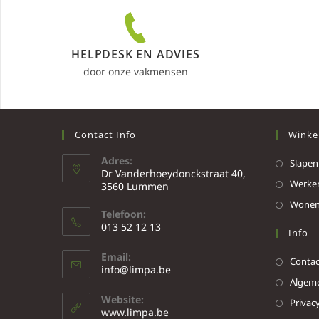
HELPDESK EN ADVIES
door onze vakmensen
Contact Info
Winke
Adres:
Slapen
Dr Vanderhoeydonckstraat 40,
Werke
3560 Lummen
Wone
Telefoon:
013 52 12 13
Info
Email:
Contac
info@limpa.be
Algeme
Website:
Privacy
www.limpa.be