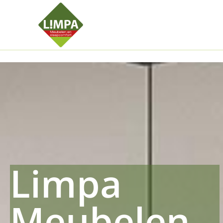
Kleidermax
Anhangerma
Sommersch
Regenschut
Zockerpro
Eiweissmax
Drueckerpr
Limpa
Meubelen