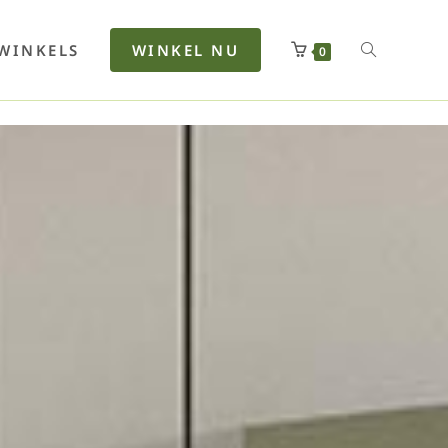
rfan
Lenkerhalt
Netzfenste
Insektensc
Boxkuhlen
Wurfeleis
WINKELS
WINKEL NU
0