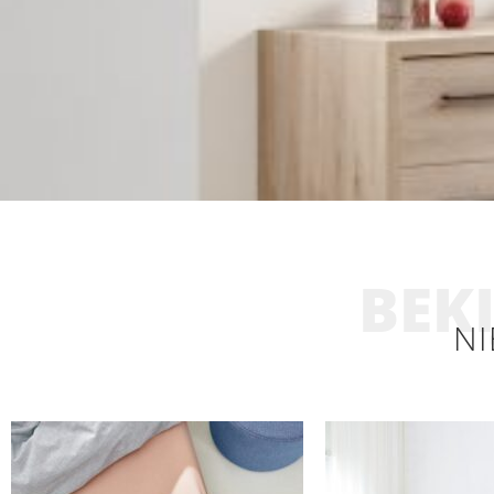
BEKI
NI