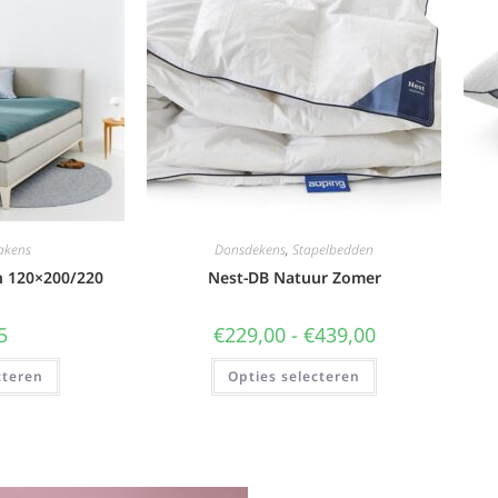
akens
Donsdekens
,
Stapelbedden
n 120×200/220
Nest-DB Natuur Zomer
5
€
229,00
-
€
439,00
cteren
Opties selecteren