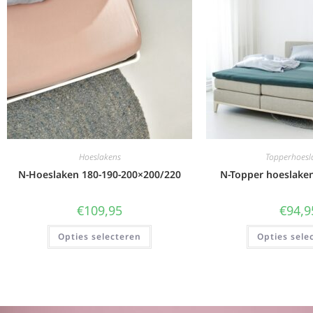
Hoeslakens
Topperhoesl
N-Hoeslaken 180-190-200×200/220
N-Topper hoeslake
€
109,95
€
94,9
Opties selecteren
Opties sele