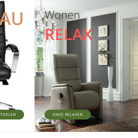
EAU
Wonen
RELAX
STOELEN
ONZE RELAXEN