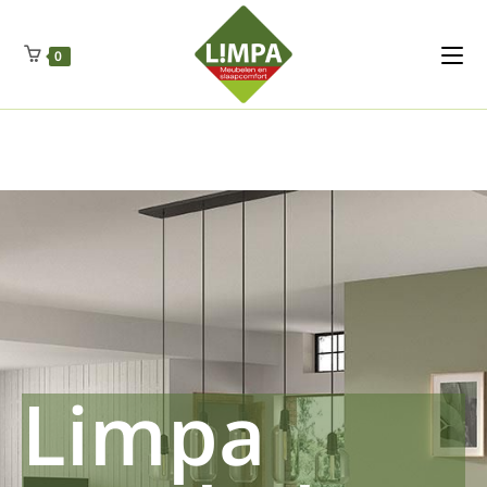
Kleidermax
Anhangerma
Sommersch
Regenschut
Zockerpro
Eiweissmax
Drueckerpro
Poolwelten
Fettsauren
Dekemax
Kapselmed
Hosewelt
Taschewelt
0
Luftkuhlen
Zauberfan
Lenkerhalt
Netzfenste
Insektensc
Boxkuhlen
Wurfeleis
Limpa