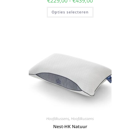
€
229,00
-
€
439,00
Opties selecteren
Hoofdkussens
,
Hoofdkussens
Nest-HK Natuur