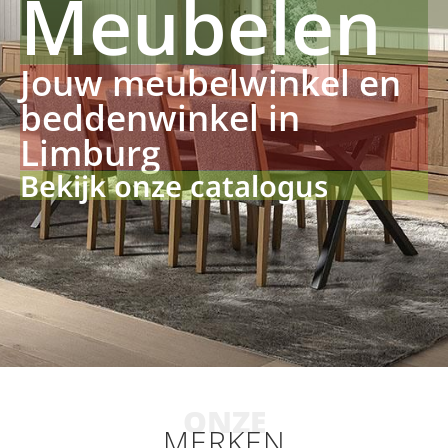
Meubelen
Jouw meubelwinkel en
beddenwinkel in
Limburg
Bekijk onze catalogus
ONZE
MERKEN