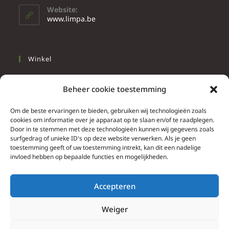
Website:
www.limpa.be
Winkel
Slapen
Beheer cookie toestemming
Werken
Wonen
Om de beste ervaringen te bieden, gebruiken wij technologieën zoals
cookies om informatie over je apparaat op te slaan en/of te raadplegen.
Door in te stemmen met deze technologieën kunnen wij gegevens zoals
Info
surfgedrag of unieke ID's op deze website verwerken. Als je geen
toestemming geeft of uw toestemming intrekt, kan dit een nadelige
Contacteer ons
invloed hebben op bepaalde functies en mogelijkheden.
Algemene & bijzondere voorwaarden
Privacy Policy
Accepteren
Brief herroepingsrecht
Weiger