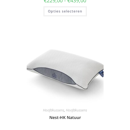
€
229,00
-
€
439,00
Opties selecteren
Hoofdkussens
,
Hoofdkussens
Nest-HK Natuur