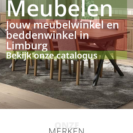
Meubelen
Jouw meubelwinkel en
beddenwinkel in
Limburg
Bekijk onze catalogus
ONZE
MERKEN