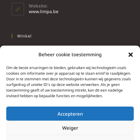
Website:
www.limpa.be
Winkel
Slapen
Beheer cookie toestemming
Werken
Wonen
Om de beste ervaringen te bieden, gebruiken wij technologieën zoals
cookies om informatie over je apparaat op te slaan en/of te raadplegen.
Door in te stemmen met deze technologieën kunnen wij gegevens zoals
Info
surfgedrag of unieke ID's op deze website verwerken. Als je geen
toestemming geeft of uw toestemming intrekt, kan dit een nadelige
Contacteer ons
invloed hebben op bepaalde functies en mogelijkheden.
Algemene & bijzondere voorwaarden
Privacy Policy
Accepteren
Brief herroepingsrecht
Weiger