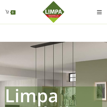
Kleidermax
Anhangerma
Sommersch
Regenschut
Zockerpro
Eiweissmax
Drueckerpro
Poolwelten
Fettsauren
Dekemax
Kapselmed
Hosewelt
Taschewelt
0
Luftkuhlen
Zauberfan
Lenkerhalt
Netzfenste
Insektensc
Boxkuhlen
Wurfeleis
Limpa