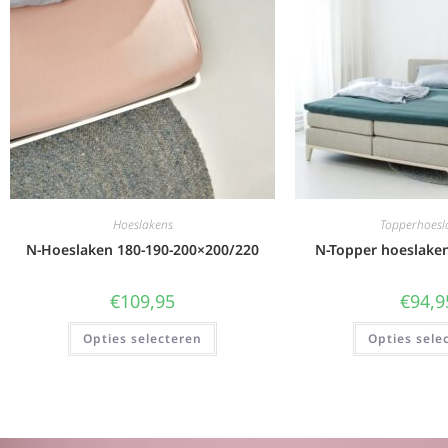
Hoeslakens
Topperhoesl
N-Hoeslaken 180-190-200×200/220
N-Topper hoeslake
€
109,95
€
94,9
Opties selecteren
Opties sele