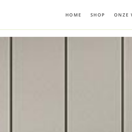
o
Poolwelten
Fettsauren
Dekemax
Kapselmed
Hosewelt
Taschewelt
Luftkuhlen
Zaube
HOME
SHOP
ONZE 