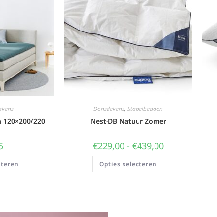
akens
Donsdekens
,
Stapelbedden
n 120×200/220
Nest-DB Natuur Zomer
5
€
229,00
-
€
439,00
cteren
Opties selecteren