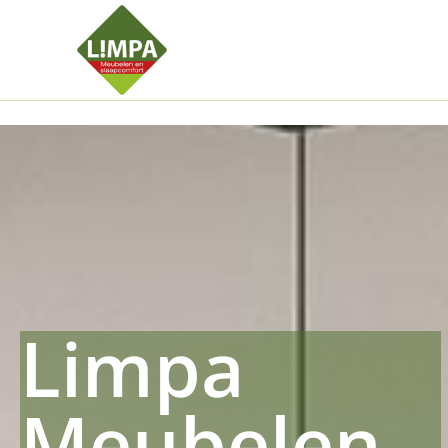
Kleidermax
Anhangerma
Sommersch
Regenschut
Zockerpro
Eiweissmax
Drueckerpr
Limpa
Meubelen