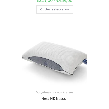
€
229,00
-
€
439,00
Opties selecteren
Hoofdkussens
,
Hoofdkussens
Nest-HK Natuur