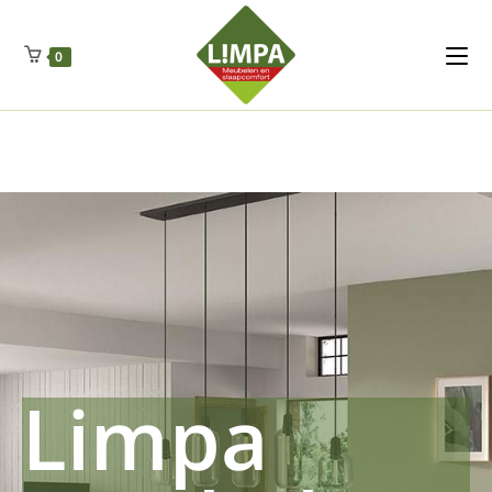
Kleidermax
Anhangerma
Sommersch
Regenschut
Zockerpro
Eiweissmax
Drueckerpro
Poolwelten
Fettsauren
Dekemax
Kapselmed
Hosewelt
Taschewelt
0
Luftkuhlen
Zauberfan
Lenkerhalt
Netzfenste
Insektensc
Boxkuhlen
Wurfeleis
Limpa