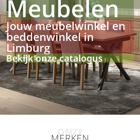
Meubelen
Jouw meubelwinkel en
beddenwinkel in
Limburg
Bekijk onze catalogus
ONZE
MERKEN