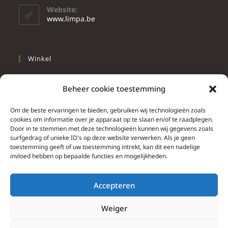
Website:
www.limpa.be
Winkel
Slapen
Beheer cookie toestemming
Werken
Wonen
Om de beste ervaringen te bieden, gebruiken wij technologieën zoals
cookies om informatie over je apparaat op te slaan en/of te raadplegen.
Door in te stemmen met deze technologieën kunnen wij gegevens zoals
Info
surfgedrag of unieke ID's op deze website verwerken. Als je geen
toestemming geeft of uw toestemming intrekt, kan dit een nadelige
Contacteer ons
invloed hebben op bepaalde functies en mogelijkheden.
Algemene & bijzondere voorwaarden
Privacy Policy
Accepteren
Brief herroepingsrecht
Weiger