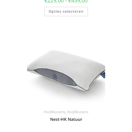
€
229,00
-
€
439,00
Opties selecteren
Hoofdkussens
,
Hoofdkussens
Nest-HK Natuur