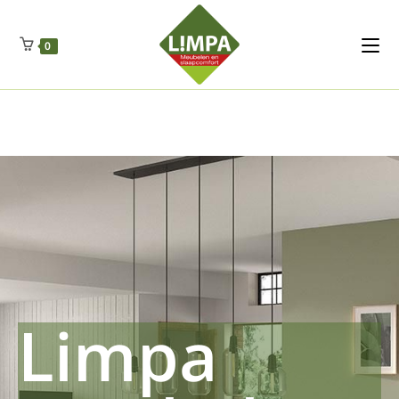
Kleidermax
Anhangerma
Sommersch
Regenschut
Zockerpro
Eiweissmax
Drueckerpro
Poolwelten
Fettsauren
Dekemax
Kapselmed
Hosewelt
Taschewelt
0
Luftkuhlen
Zauberfan
Lenkerhalt
Netzfenste
Insektensc
Boxkuhlen
Wurfeleis
Limpa