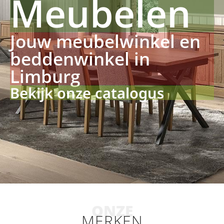
Meubelen
Jouw meubelwinkel en
beddenwinkel in
Limburg
Bekijk onze catalogus
ONZE
MERKEN