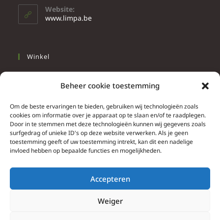
Website:
www.limpa.be
Winkel
Slapen
Beheer cookie toestemming
Werken
Wonen
Om de beste ervaringen te bieden, gebruiken wij technologieën zoals
cookies om informatie over je apparaat op te slaan en/of te raadplegen.
Door in te stemmen met deze technologieën kunnen wij gegevens zoals
Info
surfgedrag of unieke ID's op deze website verwerken. Als je geen
toestemming geeft of uw toestemming intrekt, kan dit een nadelige
Contacteer ons
invloed hebben op bepaalde functies en mogelijkheden.
Algemene & bijzondere voorwaarden
Privacy Policy
Accepteren
Brief herroepingsrecht
Weiger