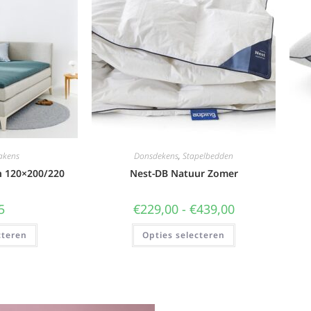
akens
Donsdekens
,
Stapelbedden
n 120×200/220
Nest-DB Natuur Zomer
5
€
229,00
-
€
439,00
cteren
Opties selecteren