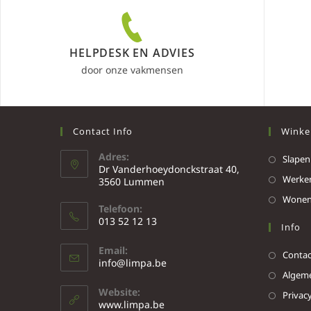
HELPDESK EN ADVIES
door onze vakmensen
Contact Info
Winke
Adres:
Slapen
Dr Vanderhoeydonckstraat 40,
Werke
3560 Lummen
Wone
Telefoon:
013 52 12 13
Info
Email:
Contac
info@limpa.be
Algeme
Website:
Privacy
www.limpa.be