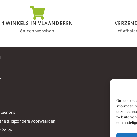
4 WINKELS IN VLAANDEREN
VERZEND
én een webshop
of afhale
l
n
n
Om de beste
informatie 
deze techno
teer ons
website ver
ne & bijzondere voorwaarden
een nadelig
 Policy