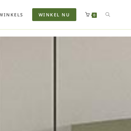
rfan
Lenkerhalt
Netzfenste
Insektensc
Boxkuhlen
Wurfeleis
WINKELS
WINKEL NU
0