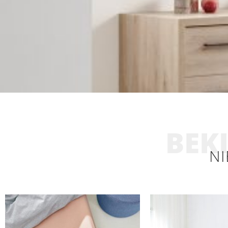
BEKI
NI