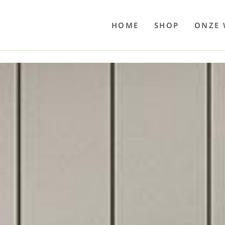
o
Poolwelten
Fettsauren
Dekemax
Kapselmed
Hosewelt
Taschewelt
Luftkuhlen
Zaube
HOME
SHOP
ONZE 