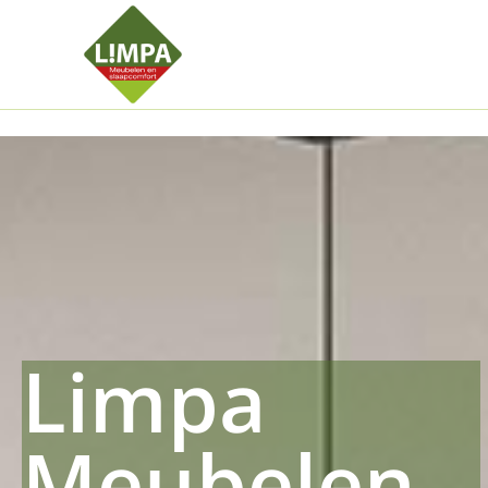
Kleidermax
Anhangerma
Sommersch
Regenschut
Zockerpro
Eiweissmax
Drueckerpr
Limpa
Meubelen