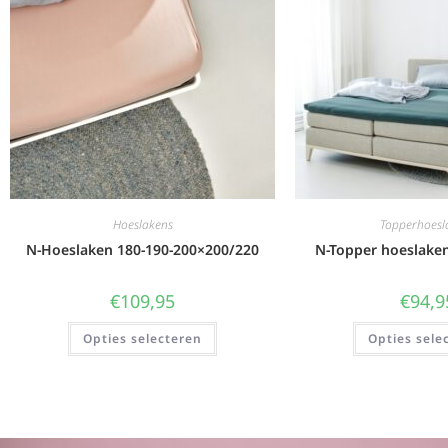
Hoeslakens
Topperhoesl
N-Hoeslaken 180-190-200×200/220
N-Topper hoeslake
€
109,95
€
94,9
Opties selecteren
Opties sele