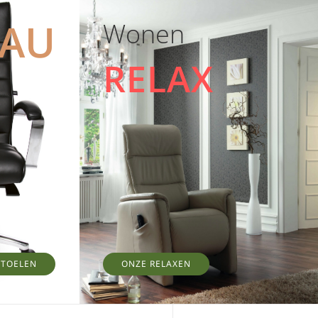
EAU
Wonen
RELAX
STOELEN
ONZE RELAXEN