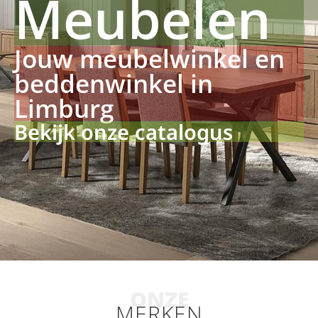
Meubelen
Jouw meubelwinkel en
beddenwinkel in
Limburg
Bekijk onze catalogus
ONZE
MERKEN