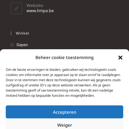
Website:
www.limpa.be
Winkel
Slapen
Werken
Beheer cookie toestemming
Wonen
Om de beste ervaringen te bieden, gebruiken wij technologieën zoals
Info
cookies om informatie over je apparaat op te slaan en/of te raadplegen.
Door in te stemmen met deze technologieën kunnen wij gegevens zoals
Contacteer ons
surfgedrag of unieke ID's op deze website verwerken. Als je geen
toestemming geeft of uw toestemming intrekt, kan dit een nadelige
Algemene & bijzondere voorwaarden
invloed hebben op bepaalde functies en mogelijkheden.
Privacy Policy
Brief herroepingsrecht
Accepteren
Weiger