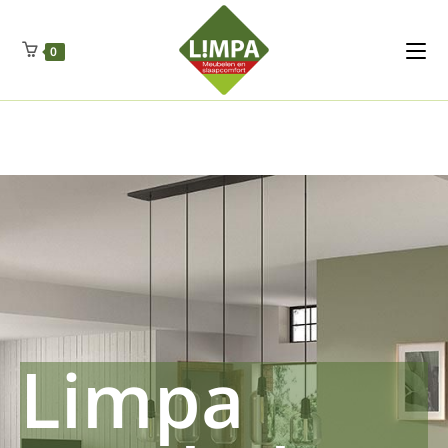
Kleidermax
Anhangerma
Sommersch
Regenschut
Zockerpro
Eiweissmax
Drueckerpro
Poolwelten
Fettsauren
Dekemax
Kapselmed
Hosewelt
Taschewelt
0
Luftkuhlen
Zauberfan
Lenkerhalt
Netzfenste
Insektensc
Boxkuhlen
Wurfeleis
Limpa