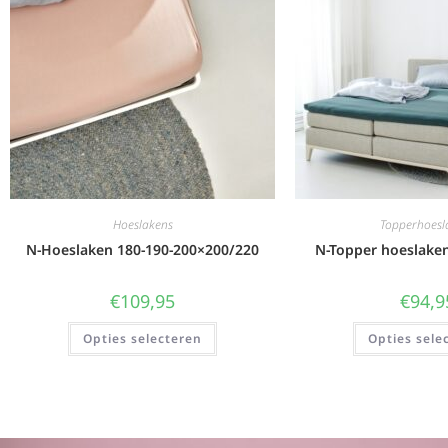
Hoeslakens
Topperhoesl
N-Hoeslaken 180-190-200×200/220
N-Topper hoeslake
€
109,95
€
94,9
Opties selecteren
Opties sele