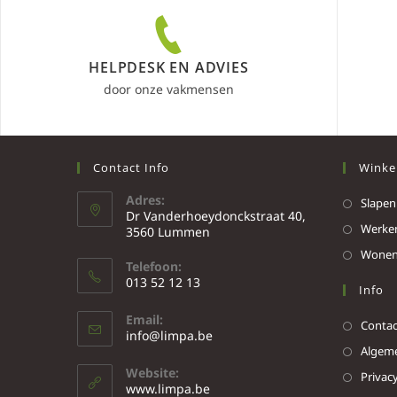
HELPDESK EN ADVIES
door onze vakmensen
Contact Info
Winke
Adres:
Slapen
Dr Vanderhoeydonckstraat 40,
Werke
3560 Lummen
Wone
Telefoon:
013 52 12 13
Info
Email:
Contac
info@limpa.be
Algeme
Website:
Privacy
www.limpa.be