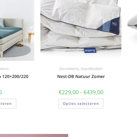
akens
Donsdekens
,
Stapelbedden
n 120×200/220
Nest-DB Natuur Zomer
5
€
229,00
-
€
439,00
cteren
Opties selecteren