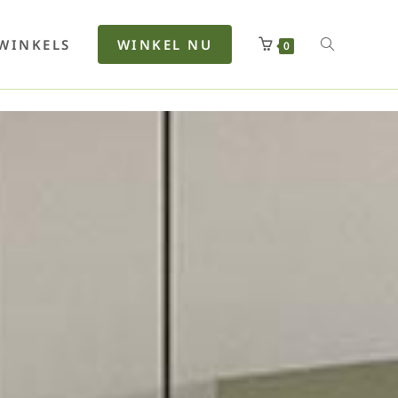
rfan
Lenkerhalt
Netzfenste
Insektensc
Boxkuhlen
Wurfeleis
WINKELS
WINKEL NU
0