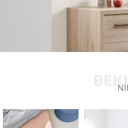
BEKI
NI