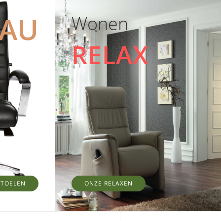
EAU
Wonen
RELAX
STOELEN
ONZE RELAXEN