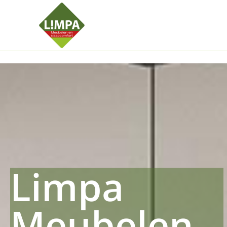
Kleidermax
Anhangerma
Sommersch
Regenschut
Zockerpro
Eiweissmax
Drueckerpr
Limpa
Meubelen