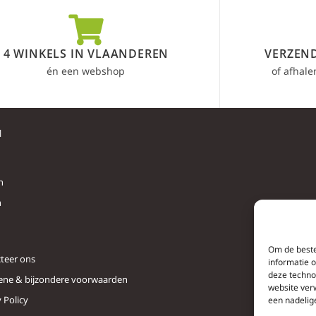
4 WINKELS IN VLAANDEREN
VERZEND
én een webshop
of afhale
l
n
n
Om de beste
teer ons
informatie 
deze techno
ne & bijzondere voorwaarden
website ver
 Policy
een nadelig