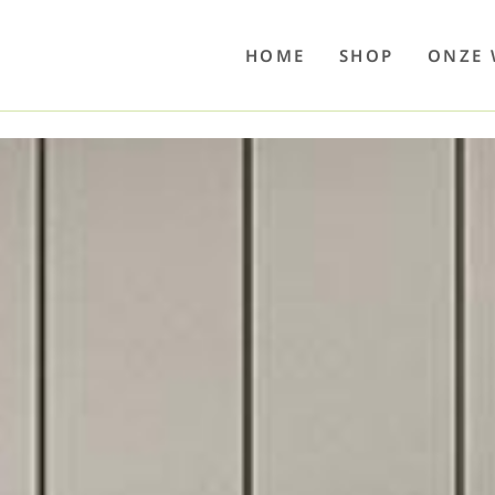
o
Poolwelten
Fettsauren
Dekemax
Kapselmed
Hosewelt
Taschewelt
Luftkuhlen
Zaube
HOME
SHOP
ONZE 