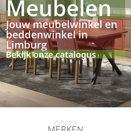
Meubelen
Jouw meubelwinkel en
beddenwinkel in
Limburg
Bekijk onze catalogus
ONZE
MERKEN