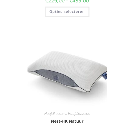
€
229,00
-
€
439,00
Opties selecteren
Hoofdkussens
,
Hoofdkussens
Nest-HK Natuur