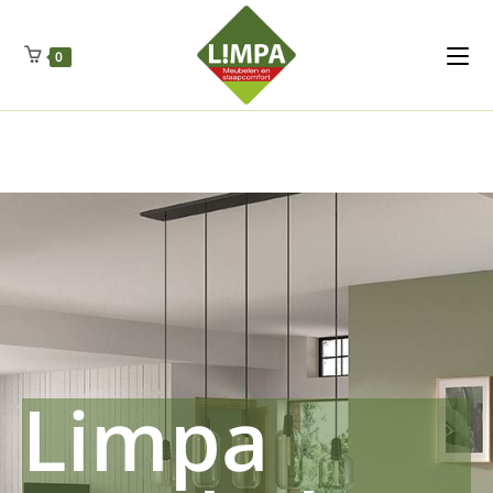
Kleidermax
Anhangerma
Sommersch
Regenschut
Zockerpro
Eiweissmax
Drueckerpro
Poolwelten
Fettsauren
Dekemax
Kapselmed
Hosewelt
Taschewelt
0
Luftkuhlen
Zauberfan
Lenkerhalt
Netzfenste
Insektensc
Boxkuhlen
Wurfeleis
Limpa