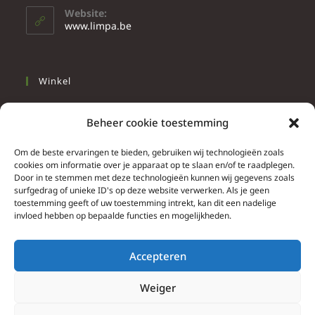
Website:
www.limpa.be
Winkel
Slapen
Beheer cookie toestemming
Werken
Wonen
Om de beste ervaringen te bieden, gebruiken wij technologieën zoals
cookies om informatie over je apparaat op te slaan en/of te raadplegen.
Door in te stemmen met deze technologieën kunnen wij gegevens zoals
Info
surfgedrag of unieke ID's op deze website verwerken. Als je geen
toestemming geeft of uw toestemming intrekt, kan dit een nadelige
Contacteer ons
invloed hebben op bepaalde functies en mogelijkheden.
Algemene & bijzondere voorwaarden
Privacy Policy
Accepteren
Brief herroepingsrecht
Weiger